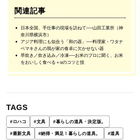
関連記事
日本全国、手仕事の現場を訪ねて──山田工業所（神
奈川県横浜市）
アジア料理にも似合う「和の器」──料理家・ワタナ
ベマキさんの我が家の食卓に欠かせない器
早炊き／炊き込み／冷凍──お米のプロに聞く、お米
をおいしく食べる＋αのコツと技
TAGS
#
ロハコ
#
文具
#
暮らしの道具・決定版。
#
最新文具
#
納得・満足！暮らしの道具。
#
道具