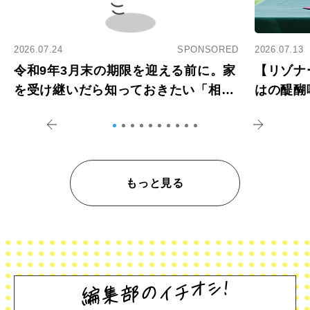
2026.07.24
SPONSORED
2026.07.13
令和9年3月末の期限を迎える前に。家
【リゾナ
を受け継いだら知っておきたい「相続
はの醍醐
登記の義務化」
アペロ
もっと見る