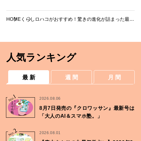
HOME
くらし
ロハコがおすすめ！驚きの進化が詰まった最新
文具。
人気ランキング
最 新
週 間
月 間
1
No.
2026.08.06
8月7日発売の『クロワッサン』最新号は
「大人のAI＆スマホ塾。」
2
No.
2026.08.01