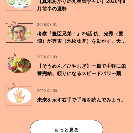
【真木あかりの九星気学占い】2026年8
月前半の運勢
3
No.
2026.08.01
考察『豊臣兄弟！』29話 仇、光秀（要
潤）が秀吉（池松壮亮）を動かす。天下
に向けた兄弟の分岐点。
4
No.
2026.08.03
【そうめん／ひやむぎ】一皿で手軽に栄
養完結。頼りになるスピードパワー麺
5
No.
2022.04.09
未来を示す右手で手相を読んでみよう。
もっと見る