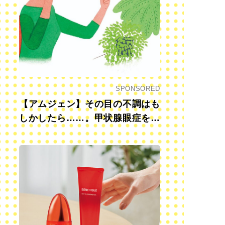
SPONSORED
【アムジェン】その目の不調はも
しかしたら……。甲状腺眼症を知
っていますか？