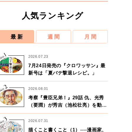
人気ランキング
最 新
週 間
月 間
1
No.
2026.07.23
7月24日発売の『クロワッサン』最
新号は「夏バテ撃退レシピ。」
2
No.
2026.08.01
考察『豊臣兄弟！』29話 仇、光秀
（要潤）が秀吉（池松壮亮）を動か
す。天下に向けた兄弟の分岐点。
3
No.
2026.07.31
描くこと書くこと（1）──漫画家、