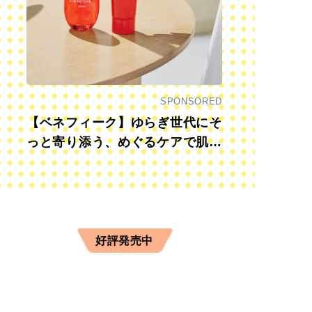
SPONSORED
【ベネフィーク】ゆらぎ世代にそ
っと寄り添う、めぐるケアで肌も
心も前向きに
好評発売中