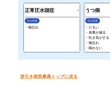
正常圧水頭症
うつ病
主な症状
主な症状
物忘れ
だるい
体重が減る
吐き気がする
物忘れ
眠れない
逆引き病気事典トップに戻る