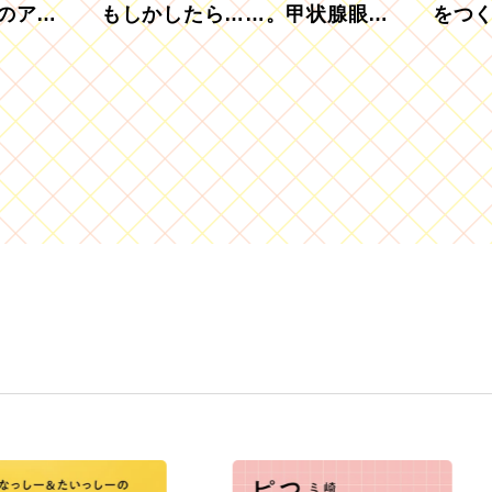
のアグ
もしかしたら……。甲状腺眼症
をつ
を知っていますか？