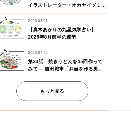
イラストレーター・オカヤイヅミさ
ん×漫画家・鶴谷香央理さん
4
No.
2026.08.01
【真木あかりの九星気学占い】
2026年8月前半の運勢
5
No.
2026.07.29
第33話 焼きうどんを45回作って
みて──吉田戦車「弁当を作る男」
もっと見る