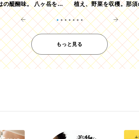
はの醍醐味。 八ヶ岳を望
植え、野菜を収穫。那須
ウ畑でアペロ
リツーリズモを体験
もっと見る