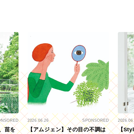
ONSORED
2026.06.26
SPONSORED
2026.06
、苗を
【アムジェン】その目の不調は
【St