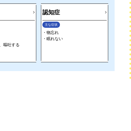
認知症
主な症状
物忘れ
眠れない
、嘔吐する