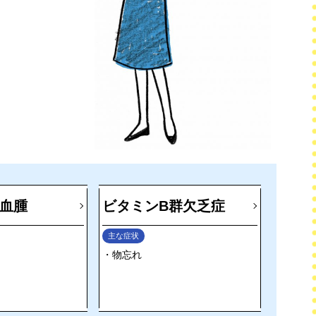
血腫
ビタミンB群欠乏症
主な症状
物忘れ