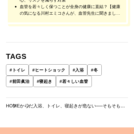
心、リスクを減らす対策
血管を若々しく保つことが全身の健康に直結？【健康
の気になる川村エミコさんが、血管先生に聞きまし
た】vol.1
TAGS
#
トイレ
#
ヒートショック
#
入浴
#
冬
#
前田眞治
#
寝起き
#
若々しい血管
HOME
からだ
入浴、トイレ、寝起きが危ない──そもそも、
ヒートショックとはどんな状態？