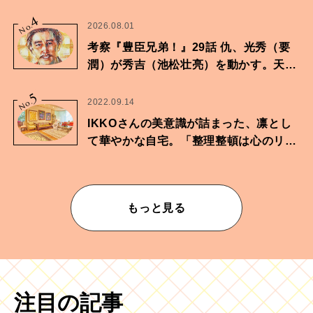
4
No.
2026.08.01
考察『豊臣兄弟！』29話 仇、光秀（要
潤）が秀吉（池松壮亮）を動かす。天下
に向けた兄弟の分岐点。
5
No.
2022.09.14
IKKOさんの美意識が詰まった、凛とし
て華やかな自宅。「整理整頓は心のリズ
ムが乱されないための作業」。
もっと見る
注目の記事