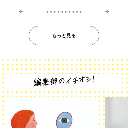
登記の義務化」
アペロ
もっと見る