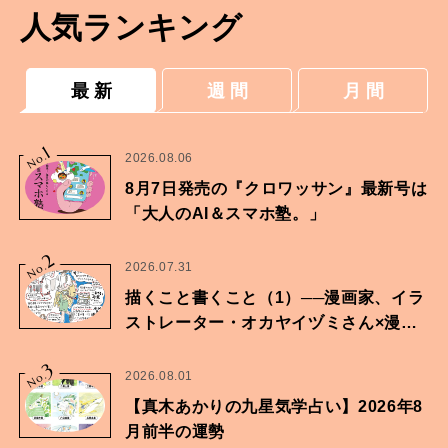
人気ランキング
最 新
週 間
月 間
1
No.
2026.08.06
8月7日発売の『クロワッサン』最新号は
「大人のAI＆スマホ塾。」
2
No.
2026.07.31
描くこと書くこと（1）──漫画家、イラ
ストレーター・オカヤイヅミさん×漫画
家・鶴谷香央理さん
3
No.
2026.08.01
【真木あかりの九星気学占い】2026年8
月前半の運勢