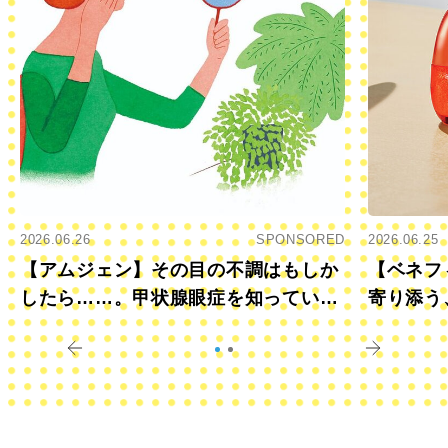
2026.06.26
SPONSORED
2026.06.25
【アムジェン】その目の不調はもしか
【ベネフ
したら……。甲状腺眼症を知っていま
寄り添う
すか？
きに