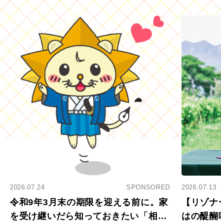
2026.07.24
SPONSORED
2026.07.13
令和9年3月末の期限を迎える前に。家
【リゾナ
を受け継いだら知っておきたい「相続
はの醍醐