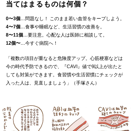
当てはまるものは何個？
0〜3個
…問題なし！ このまま若い血管をキープしよう。
4〜7個
…食事や睡眠など、生活習慣の改善を。
8〜11個
…要注意。心配な人は医師に相談して。
12個〜
…今すぐ病院へ！
「複数の項目が重なると危険度アップ。心筋梗塞などは
今の時代予防できるので、『CAVI』値で9以上が出たと
しても対策ができます。食習慣や生活習慣にチェックが
入った人は、見直しましょう」（手塚さん）