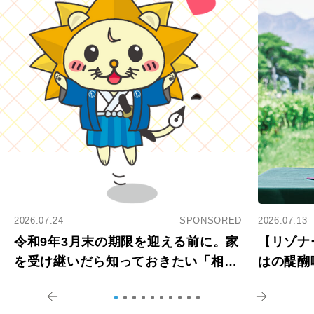
2026.07.24
SPONSORED
2026.07.13
令和9年3月末の期限を迎える前に。家
【リゾナ
を受け継いだら知っておきたい「相続
はの醍醐
登記の義務化」
アペロ