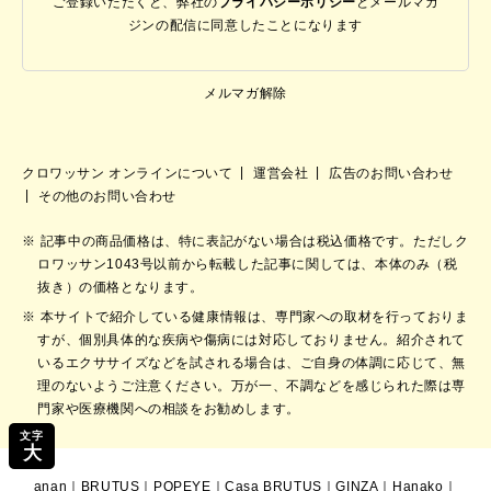
ご登録いただくと、弊社の
プライバシーポリシー
と
メールマガ
ジンの配信に同意したことになります
メルマガ解除
クロワッサン オンラインについて
運営会社
広告のお問い合わせ
その他のお問い合わせ
記事中の商品価格は、特に表記がない場合は税込価格です。ただしク
ロワッサン1043号以前から転載した記事に関しては、本体のみ（税
抜き）の価格となります。
本サイトで紹介している健康情報は、専門家への取材を行っておりま
すが、個別具体的な疾病や傷病には対応しておりません。紹介されて
いるエクササイズなどを試される場合は、ご自身の体調に応じて、無
理のないようご注意ください。万が一、不調などを感じられた際は専
門家や医療機関への相談をお勧めします。
文字
大
anan
｜
BRUTUS
｜
POPEYE
｜
Casa BRUTUS
｜
GINZA
｜
Hanako
｜