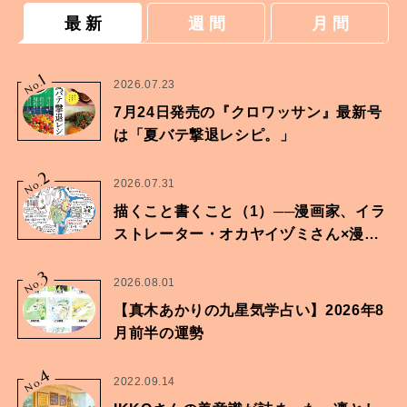
最 新
週 間
月 間
1
No.
2026.07.23
7月24日発売の『クロワッサン』最新号
は「夏バテ撃退レシピ。」
2
No.
2026.07.31
描くこと書くこと（1）──漫画家、イラ
ストレーター・オカヤイヅミさん×漫画
家・鶴谷香央理さん
3
No.
2026.08.01
【真木あかりの九星気学占い】2026年8
月前半の運勢
4
No.
2022.09.14