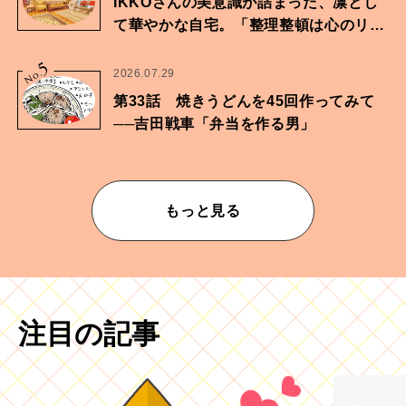
IKKOさんの美意識が詰まった、凛とし
て華やかな自宅。「整理整頓は心のリズ
ムが乱されないための作業」。
5
No.
2026.07.29
第33話 焼きうどんを45回作ってみて
──吉田戦車「弁当を作る男」
もっと見る
注目の記事