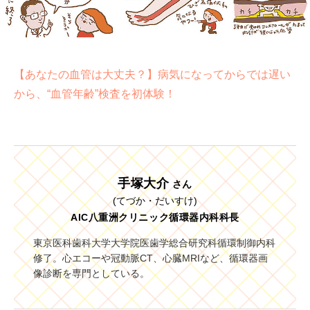
【あなたの血管は大丈夫？】病気になってからでは遅い
から、“血管年齢”検査を初体験！
手塚大介
さん
(てづか・だいすけ)
AIC八重洲クリニック循環器内科科長
東京医科歯科大学大学院医歯学総合研究科循環制御内科
修了。心エコーや冠動脈CT、心臓MRIなど、循環器画
像診断を専門としている。