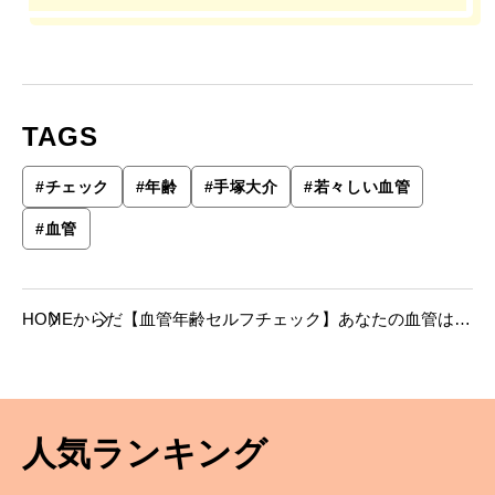
TAGS
#
チェック
#
年齢
#
手塚大介
#
若々しい血管
#
血管
HOME
からだ
【血管年齢セルフチェック】あなたの血管はま
だ若々しいですか？
人気ランキング