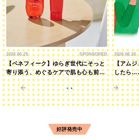
2026.06.25
SPONSORED
2026.06.26
【ベネフィーク】ゆらぎ世代にそっと
【アムジ
寄り添う、めぐるケアで肌も心も前向
したら…
きに
すか？
好評発売中