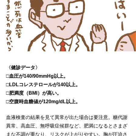
〈健診データ〉
□血圧が140/90mmHg以上。
□LDLコレステロールが140以上。
□肥満度（BMI）が高い。
□空腹時血糖値が120mg/dL以上。
血液検査の結果を見て異常が出た場合は要注意。糖代謝
異常、高血圧、無呼吸症候群など、肥満になるとさまざ
まな不調が重なり、リスクが上がりやすい。胸が圧迫さ