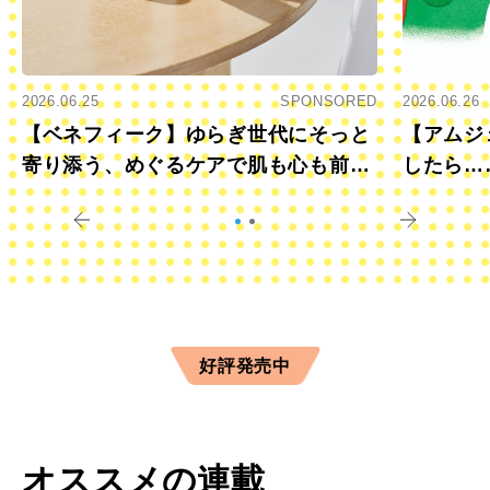
2026.06.25
SPONSORED
2026.06.26
【ベネフィーク】ゆらぎ世代にそっと
【アムジ
寄り添う、めぐるケアで肌も心も前向
したら…
きに
すか？
好評発売中
オススメの連載