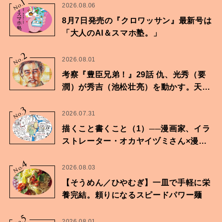
1
No.
2026.08.06
8月7日発売の『クロワッサン』最新号は
「大人のAI＆スマホ塾。」
2
No.
2026.08.01
考察『豊臣兄弟！』29話 仇、光秀（要
潤）が秀吉（池松壮亮）を動かす。天下
に向けた兄弟の分岐点。
3
No.
2026.07.31
描くこと書くこと（1）──漫画家、イラ
ストレーター・オカヤイヅミさん×漫画
家・鶴谷香央理さん
4
No.
2026.08.03
【そうめん／ひやむぎ】一皿で手軽に栄
養完結。頼りになるスピードパワー麺
5
2026.08.01