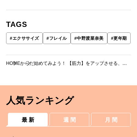
TAGS
#
エクササイズ
#
フレイル
#
中野渡菜奈美
#
更年期
HOME
からだ
始めてみよう！ 【筋力】をアップさせる、フ
レイル予防エクササイズ
人気ランキング
最 新
週 間
月 間