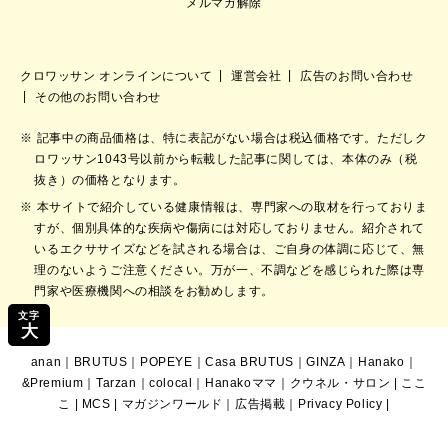
メルマガ解除
クロワッサン オンラインについて
運営会社
広告のお問い合わせ
その他のお問い合わせ
記事中の商品価格は、特に表記がない場合は税込価格です。ただしク
ロワッサン1043号以前から転載した記事に関しては、本体のみ（税
抜き）の価格となります。
本サイトで紹介している健康情報は、専門家への取材を行っておりま
すが、個別具体的な疾病や傷病には対応しておりません。紹介されて
いるエクササイズなどを試される場合は、ご自身の体調に応じて、無
理のないようご注意ください。万が一、不調などを感じられた際は専
門家や医療機関への相談をお勧めします。
文字
大
anan
｜
BRUTUS
｜
POPEYE
｜
Casa BRUTUS
｜
GINZA
｜
Hanako
｜
&Premium
｜
Tarzan
｜
colocal
｜
Hanakoママ
｜
クウネル・サロン
|
ここ
こ
|
MCS
|
マガジンワールド
｜
広告掲載
｜
Privacy Policy
|