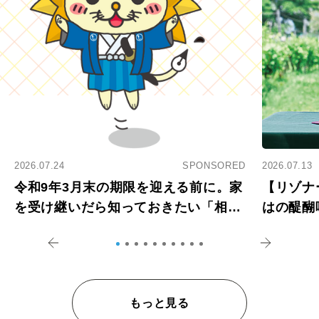
2026.07.24
SPONSORED
2026.07.13
令和9年3月末の期限を迎える前に。家
【リゾナ
を受け継いだら知っておきたい「相続
はの醍醐
登記の義務化」
アペロ
もっと見る