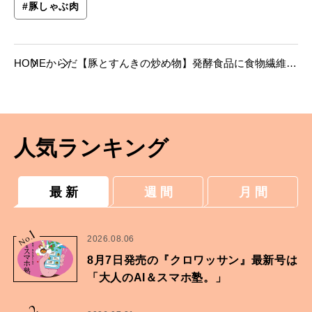
#
豚しゃぶ肉
HOME
からだ
【豚とすんきの炒め物】発酵食品に食物繊維を
組み合わせた真藤舞衣子さんの作りおきおかず
人気ランキング
最 新
週 間
月 間
1
No.
2026.08.06
8月7日発売の『クロワッサン』最新号は
「大人のAI＆スマホ塾。」
2