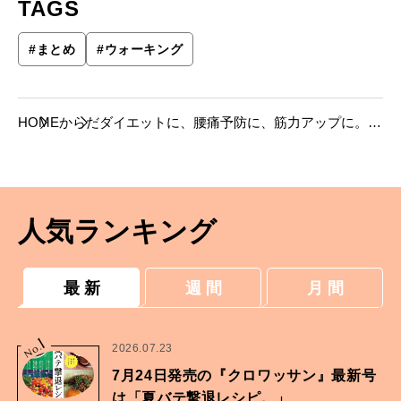
TAGS
#
まとめ
#
ウォーキング
HOME
からだ
ダイエットに、腰痛予防に、筋力アップに。体
にいいウォーキングを始めるための３つの記
事。
人気ランキング
最 新
週 間
月 間
1
No.
2026.07.23
7月24日発売の『クロワッサン』最新号
は「夏バテ撃退レシピ。」