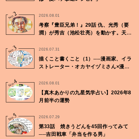
2
No.
2026.08.01
考察『豊臣兄弟！』29話 仇、光秀（要
潤）が秀吉（池松壮亮）を動かす。天下
に向けた兄弟の分岐点。
3
No.
2026.07.31
描くこと書くこと（1）──漫画家、イラ
ストレーター・オカヤイヅミさん×漫画
家・鶴谷香央理さん
4
No.
2026.08.01
【真木あかりの九星気学占い】2026年8
月前半の運勢
5
No.
2026.07.29
第33話 焼きうどんを45回作ってみて
──吉田戦車「弁当を作る男」