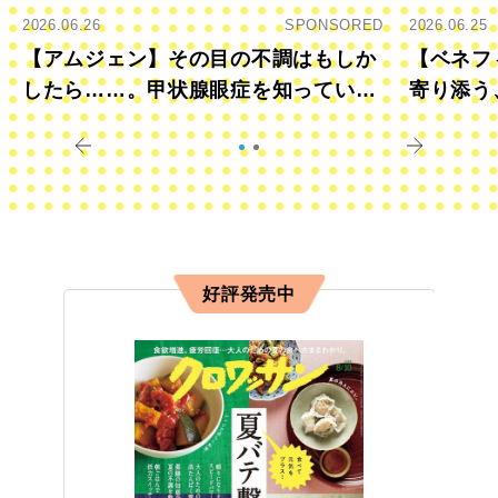
2026.06.26
SPONSORED
2026.06.25
【アムジェン】その目の不調はもしか
【ベネフ
したら……。甲状腺眼症を知っていま
寄り添う
すか？
きに
好評発売中