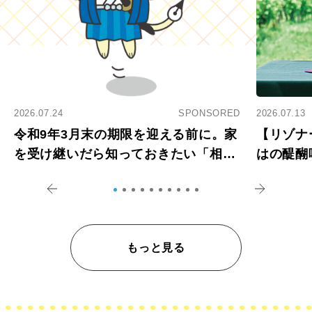
2026.07.24
SPONSORED
2026.07.13
令和9年3月末の期限を迎える前に。家
【リゾナ
を受け継いだら知っておきたい「相続
はの醍醐
登記の義務化」
アペロ
もっと見る