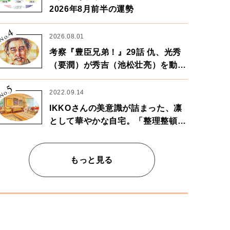
2026年8月前半の運勢
4
No.
2026.08.01
考察『豊臣兄弟！』29話 仇、光秀
（要潤）が秀吉（池松壮亮）を動か
す。天下に向けた兄弟の分岐点。
5
No.
2022.09.14
IKKOさんの美意識が詰まった、凛
として華やかな自宅。「整理整頓は
心のリズムが乱されないための作
業」。
もっと見る