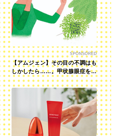
SPONSORED
【アムジェン】その目の不調はも
しかしたら……。甲状腺眼症を知
っていますか？