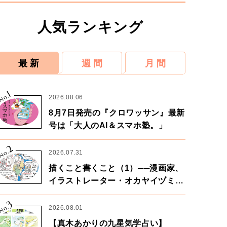
人気ランキング
最 新
週 間
月 間
1
No.
2026.08.06
8月7日発売の『クロワッサン』最新
号は「大人のAI＆スマホ塾。」
2
No.
2026.07.31
描くこと書くこと（1）──漫画家、
イラストレーター・オカヤイヅミさ
ん×漫画家・鶴谷香央理さん
3
No.
2026.08.01
【真木あかりの九星気学占い】