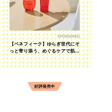
SPONSORED
【ベネフィーク】ゆらぎ世代にそ
っと寄り添う、めぐるケアで肌も
心も前向きに
好評発売中