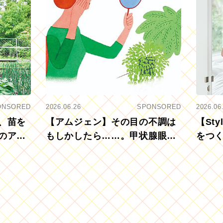
ONSORED
2026.06.26
SPONSORED
2026.06
、苗を
【アムジェン】その目の不調は
【St
のアグ
もしかしたら……。甲状腺眼症
をつ
を知っていますか？