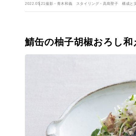
2022.05.21
撮影・青木和義 スタイリング・高島聖子 構成と文・堀
鯖缶の柚子胡椒おろし和