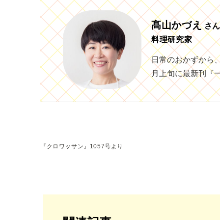
髙山かづえ
さ
料理研究家
日常のおかずから、
月上旬に最新刊『一
『クロワッサン』1057号より