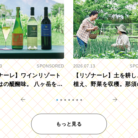
3
SPONSORED
2026.07.13
SP
ナーレ】ワインリゾート
【リゾナーレ】土を耕し
はの醍醐味。 八ヶ岳を望
植え、野菜を収穫。那須
ウ畑でアペロ
リツーリズモを体験
もっと見る