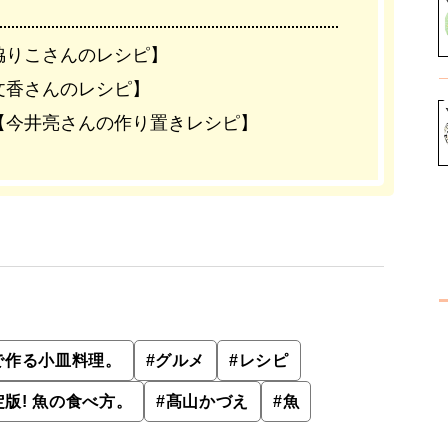
脇りこさんのレシピ】
文香さんのレシピ】
【今井亮さんの作り置きレシピ】
で作る小皿料理。
#
グルメ
#
レシピ
版! 魚の食べ方。
#
髙山かづえ
#
魚