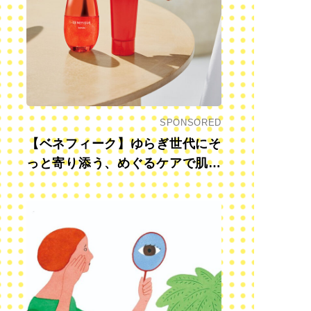
SPONSORED
【ベネフィーク】ゆらぎ世代にそ
っと寄り添う、めぐるケアで肌も
心も前向きに