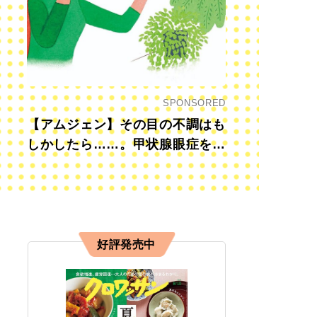
SPONSORED
【アムジェン】その目の不調はも
しかしたら……。甲状腺眼症を知
っていますか？
好評発売中