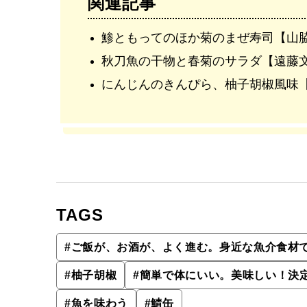
関連記事
鯵ともってのほか菊のまぜ寿司【山
秋刀魚の干物と春菊のサラダ【遠藤
にんじんのきんぴら、柚子胡椒風味
TAGS
#
ご飯が、お酒が、よく進む。身近な魚介食材
#
柚子胡椒
#
簡単で体にいい。美味しい！決定
#
魚を味わう
#
鯖缶