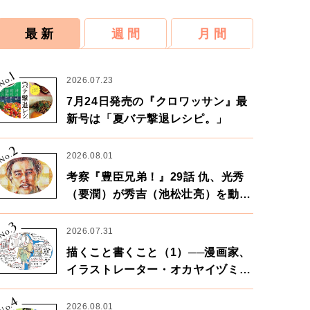
最 新
週 間
月 間
1
No.
2026.07.23
7月24日発売の『クロワッサン』最
新号は「夏バテ撃退レシピ。」
2
No.
2026.08.01
考察『豊臣兄弟！』29話 仇、光秀
（要潤）が秀吉（池松壮亮）を動か
す。天下に向けた兄弟の分岐点。
3
No.
2026.07.31
描くこと書くこと（1）──漫画家、
イラストレーター・オカヤイヅミさ
ん×漫画家・鶴谷香央理さん
4
No.
2026.08.01