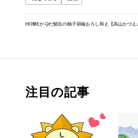
HOME
からだ
鯖缶の柚子胡椒おろし和え【高山かづえ
注目の記事