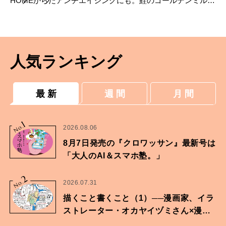
HOME
からだ
アンチエイジングにも。鮭のゴールデンミルク
スープ【井澤由美子さんの薬膳レシピ】
人気ランキング
最 新
週 間
月 間
1
No.
2026.08.06
8月7日発売の『クロワッサン』最新号は
「大人のAI＆スマホ塾。」
2
No.
2026.07.31
描くこと書くこと（1）──漫画家、イラ
ストレーター・オカヤイヅミさん×漫画
家・鶴谷香央理さん