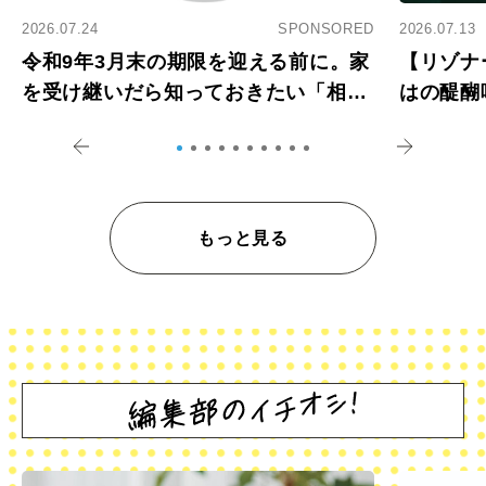
2026.07.24
SPONSORED
2026.07.13
令和9年3月末の期限を迎える前に。家
【リゾナ
を受け継いだら知っておきたい「相続
はの醍醐
登記の義務化」
アペロ
もっと見る