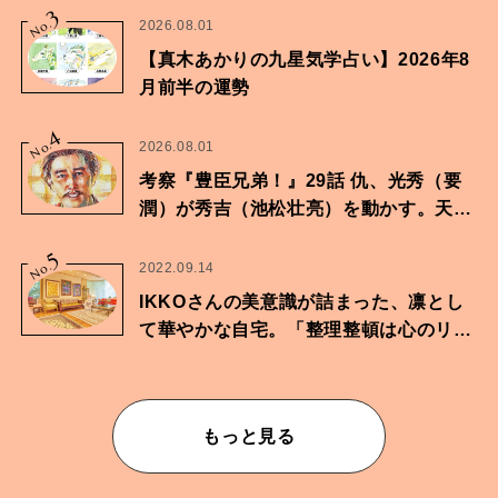
3
No.
2026.08.01
【真木あかりの九星気学占い】2026年8
月前半の運勢
4
No.
2026.08.01
考察『豊臣兄弟！』29話 仇、光秀（要
潤）が秀吉（池松壮亮）を動かす。天下
に向けた兄弟の分岐点。
5
No.
2022.09.14
IKKOさんの美意識が詰まった、凛とし
て華やかな自宅。「整理整頓は心のリズ
ムが乱されないための作業」。
もっと見る