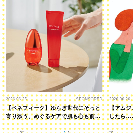
2026.06.25
SPONSORED
2026.06.26
【ベネフィーク】ゆらぎ世代にそっと
【アムジ
寄り添う、めぐるケアで肌も心も前向
したら…
きに
すか？