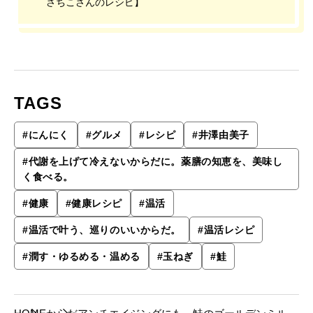
さちこさんのレシピ】
TAGS
#
にんにく
#
グルメ
#
レシピ
#
井澤由美子
#
代謝を上げて冷えないからだに。薬膳の知恵を、美味し
く食べる。
#
健康
#
健康レシピ
#
温活
#
温活で叶う、巡りのいいからだ。
#
温活レシピ
#
潤す・ゆるめる・温める
#
玉ねぎ
#
鮭