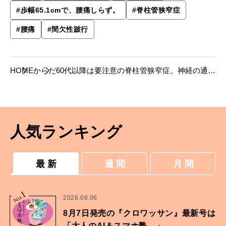
#
歩幅65.1cmで、腰痛しらず。
#
脊柱管狭窄症
#
腰痛
#
間欠性跛行
HOME
からだ
60代以降は要注意の脊柱管狭窄症。神経の通り
道が狭くなり、長時間歩けなくなる。
人気ランキング
最 新
週 間
月 間
1
No.
2026.08.06
8月7日発売の『クロワッサン』最新号は
「大人のAI＆スマホ塾。」