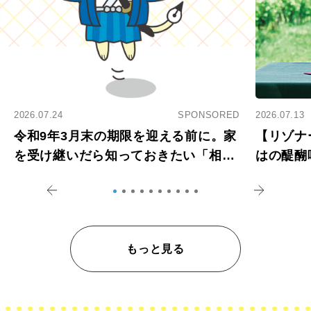
2026.07.24
SPONSORED
2026.07.13
令和9年3月末の期限を迎える前に。家
【リゾナ
を受け継いだら知っておきたい「相続
はの醍醐
登記の義務化」
アペロ
もっと見る