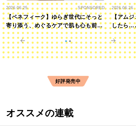
2026.06.25
SPONSORED
2026.06.26
【ベネフィーク】ゆらぎ世代にそっと
【アムジ
寄り添う、めぐるケアで肌も心も前向
したら…
きに
すか？
好評発売中
オススメの連載