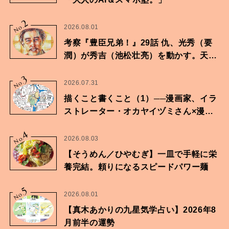
2
No.
2026.08.01
考察『豊臣兄弟！』29話 仇、光秀（要
潤）が秀吉（池松壮亮）を動かす。天下
に向けた兄弟の分岐点。
3
No.
2026.07.31
描くこと書くこと（1）──漫画家、イラ
ストレーター・オカヤイヅミさん×漫画
家・鶴谷香央理さん
4
No.
2026.08.03
【そうめん／ひやむぎ】一皿で手軽に栄
養完結。頼りになるスピードパワー麺
5
No.
2026.08.01
【真木あかりの九星気学占い】2026年8
月前半の運勢