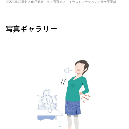
2022.05.22
撮影／角戸菜摘 文／石飛カノ イラストレーション／安ケ平正哉
写真ギャラリー