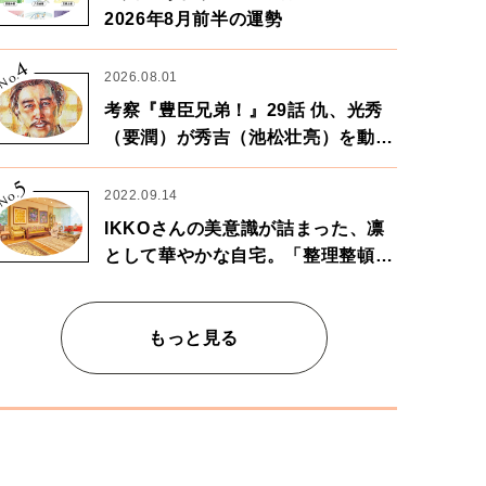
2026年8月前半の運勢
4
No.
2026.08.01
考察『豊臣兄弟！』29話 仇、光秀
（要潤）が秀吉（池松壮亮）を動か
す。天下に向けた兄弟の分岐点。
5
No.
2022.09.14
IKKOさんの美意識が詰まった、凛
として華やかな自宅。「整理整頓は
心のリズムが乱されないための作
業」。
もっと見る