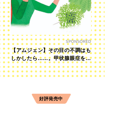
SPONSORED
【アムジェン】その目の不調はも
しかしたら……。甲状腺眼症を知
っていますか？
好評発売中