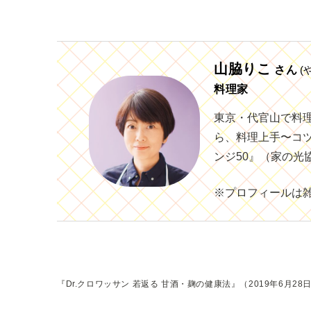
山脇りこ
さん
(
料理家
東京・代官山で料
ら、料理上手〜コツ
ンジ50』（家の光
※プロフィールは雑
『Dr.クロワッサン 若返る 甘酒・麹の健康法』（2019年6月2