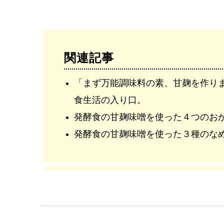
関連記事
「まず万能調味料の素、甘麹を作り
食生活の入り口。
発酵食の甘麹味噌を使った４つのお
発酵食の甘麹味噌を使った３種のな