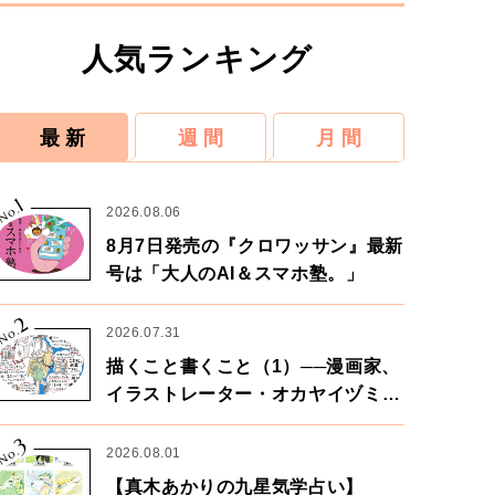
人気ランキング
最 新
週 間
月 間
1
No.
2026.08.06
8月7日発売の『クロワッサン』最新
号は「大人のAI＆スマホ塾。」
2
No.
2026.07.31
描くこと書くこと（1）──漫画家、
イラストレーター・オカヤイヅミさ
ん×漫画家・鶴谷香央理さん
3
No.
2026.08.01
【真木あかりの九星気学占い】