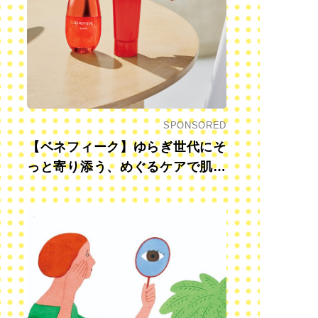
SPONSORED
【ベネフィーク】ゆらぎ世代にそ
っと寄り添う、めぐるケアで肌も
心も前向きに