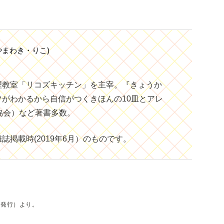
やまわき・りこ)
理教室「リコズキッチン」を主宰。『きょうか
がわかるから自信がつくきほんの10皿とアレ
協会）など著書多数。
誌掲載時(2019年6月）のものです。
8日発行）より。