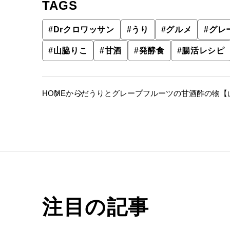
TAGS
#
Drクロワッサン
#
うり
#
グルメ
#
グレ
#
山脇りこ
#
甘酒
#
発酵食
#
腸活レシピ
HOME
からだ
うりとグレープフルーツの甘酒酢の物【
注目の記事