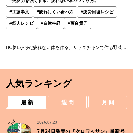
#
免疫力を強くする、疲れない体のつくり方。
#
工藤孝文
#
疲れにくい食べ方
#
疲労回復レシピ
#
筋肉レシピ
#
自律神経
#
落合貴子
HOME
からだ
疲れない体を作る、サラダチキンで作る野菜と
ヨーグルトのサラダ。
人気ランキング
最 新
週 間
月 間
1
No.
2026.07.23
7月24日発売の『クロワッサン』最新号