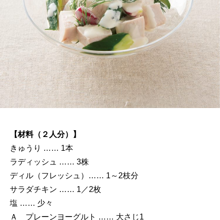
【材料（２人分）】
きゅうり …… 1本
ラディッシュ …… 3株
ディル（フレッシュ）…… 1～2枝分
サラダチキン …… 1／2枚
塩 …… 少々
Ａ プレーンヨーグルト …… 大さじ1