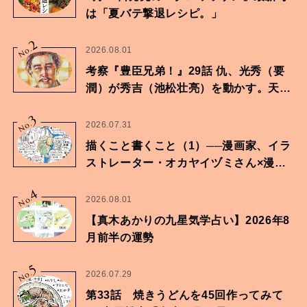
は「夏バテ撃退レシピ。」
2
No.
2026.08.01
考察『豊臣兄弟！』29話 仇、光秀（要
潤）が秀吉（池松壮亮）を動かす。天下
に向けた兄弟の分岐点。
3
No.
2026.07.31
描くこと書くこと（1）──漫画家、イラ
ストレーター・オカヤイヅミさん×漫画
家・鶴谷香央理さん
4
No.
2026.08.01
【真木あかりの九星気学占い】2026年8
月前半の運勢
5
No.
2026.07.29
第33話 焼きうどんを45回作ってみて