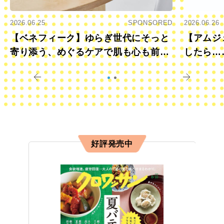
2026.06.25
SPONSORED
2026.06.26
【ベネフィーク】ゆらぎ世代にそっと
【アムジ
寄り添う、めぐるケアで肌も心も前向
したら…
きに
すか？
好評発売中