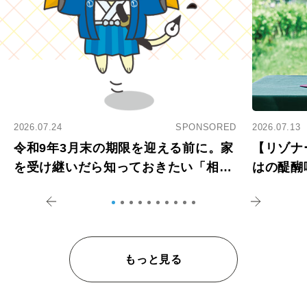
2026.07.24
SPONSORED
2026.07.13
令和9年3月末の期限を迎える前に。家
【リゾナ
を受け継いだら知っておきたい「相続
はの醍醐
登記の義務化」
アペロ
もっと見る