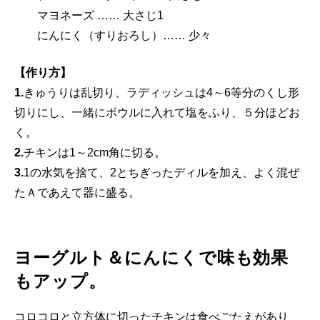
マヨネーズ …… 大さじ1
にんにく（すりおろし）…… 少々
【作り方】
1.
きゅうりは乱切り、ラディッシュは4～6等分のくし形
切りにし、一緒にボウルに入れて塩をふり、５分ほどお
く。
2.
チキンは1～2cm角に切る。
3.
1の水気を捨て、2とちぎったディルを加え、よく混ぜ
たＡであえて器に盛る。
ヨーグルト＆にんにくで味も効果
もアップ。
コロコロと立方体に切ったチキンは食べごたえがあり、