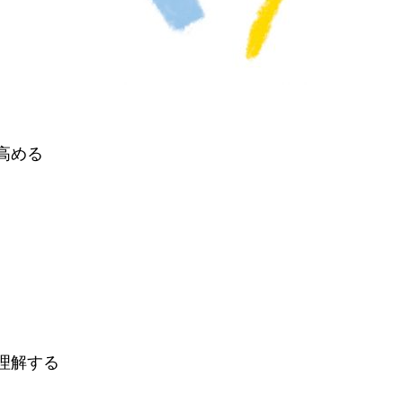
高める
理解する