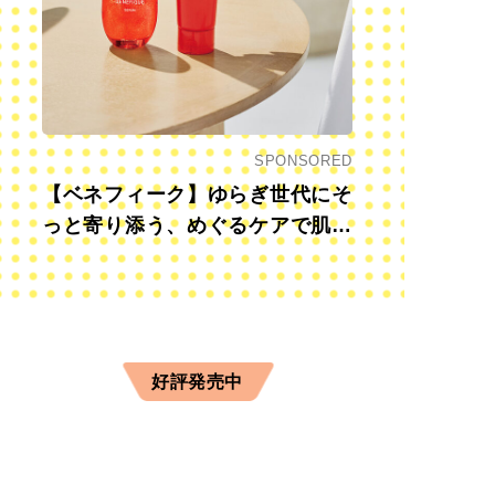
SPONSORED
【ベネフィーク】ゆらぎ世代にそ
っと寄り添う、めぐるケアで肌も
心も前向きに
好評発売中