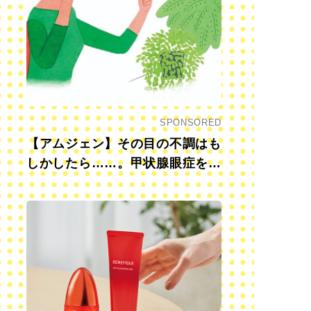
SPONSORED
【アムジェン】その目の不調はも
しかしたら……。甲状腺眼症を知
っていますか？