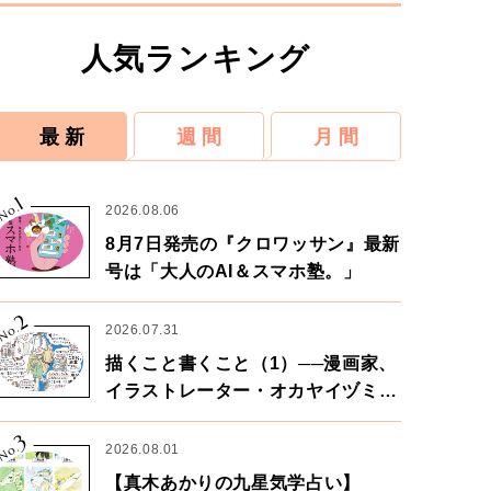
人気ランキング
最 新
週 間
月 間
1
No.
2026.08.06
8月7日発売の『クロワッサン』最新
号は「大人のAI＆スマホ塾。」
2
No.
2026.07.31
描くこと書くこと（1）──漫画家、
イラストレーター・オカヤイヅミさ
ん×漫画家・鶴谷香央理さん
3
No.
2026.08.01
【真木あかりの九星気学占い】