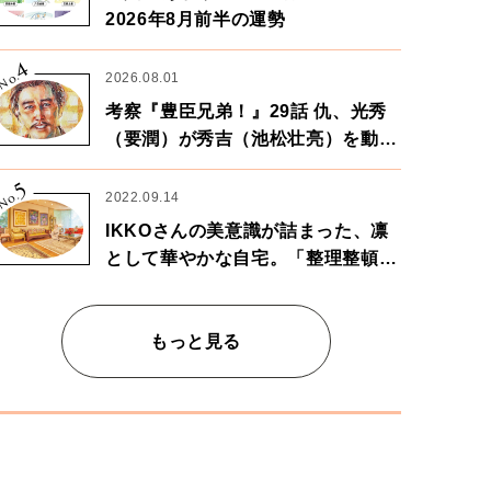
2026年8月前半の運勢
4
No.
2026.08.01
考察『豊臣兄弟！』29話 仇、光秀
（要潤）が秀吉（池松壮亮）を動か
す。天下に向けた兄弟の分岐点。
5
No.
2022.09.14
IKKOさんの美意識が詰まった、凛
として華やかな自宅。「整理整頓は
心のリズムが乱されないための作
業」。
もっと見る