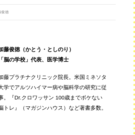
藤俊徳
加藤俊徳（かとう・としのり）
「脳の学校」代表、医学博士
加藤プラチナクリニック院長。米国ミネソタ
大学でアルツハイマー病や脳科学の研究に従
事。『Dr.クロワッサン 100歳までボケない
脳トレ』（マガジンハウス）など著書多数。