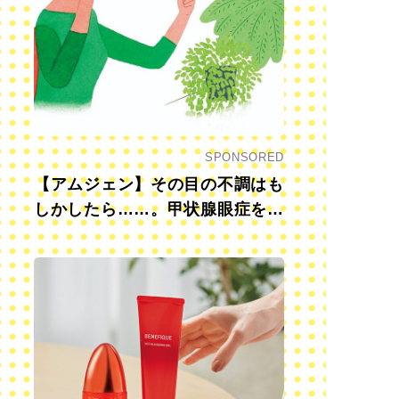
SPONSORED
【アムジェン】その目の不調はも
しかしたら……。甲状腺眼症を知
っていますか？