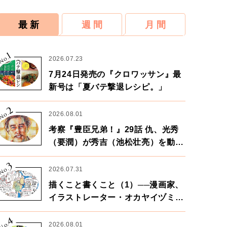
最 新
週 間
月 間
1
No.
2026.07.23
7月24日発売の『クロワッサン』最
新号は「夏バテ撃退レシピ。」
2
No.
2026.08.01
考察『豊臣兄弟！』29話 仇、光秀
（要潤）が秀吉（池松壮亮）を動か
す。天下に向けた兄弟の分岐点。
3
No.
2026.07.31
描くこと書くこと（1）──漫画家、
イラストレーター・オカヤイヅミさ
ん×漫画家・鶴谷香央理さん
4
No.
2026.08.01