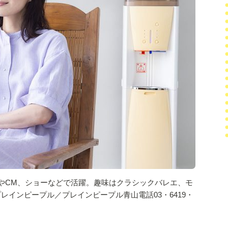
撮影に持
やCM、ショーなどで活躍。趣味はクラシックバレエ、モ
ら2本目
プレインピープル／プレインピープル青山電話03・6419・