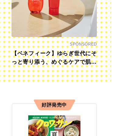
SPONSORED
【ベネフィーク】ゆらぎ世代にそ
っと寄り添う、めぐるケアで肌も
心も前向きに
好評発売中
ってきてくれた、今使っているオリーブオイル（右から2本）と、
）。