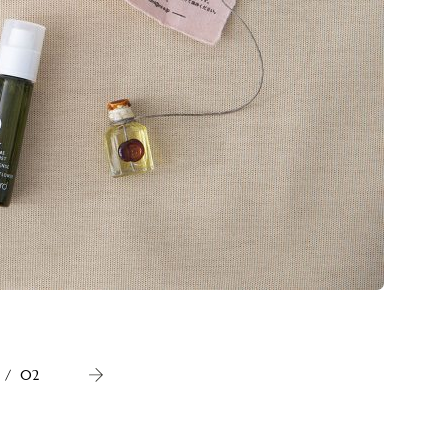
愛用して
。
/
02