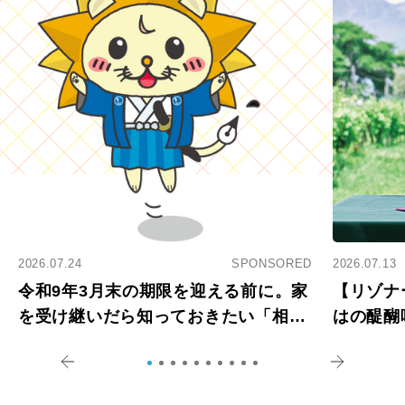
2026.07.24
SPONSORED
2026.07.13
令和9年3月末の期限を迎える前に。家
【リゾナ
を受け継いだら知っておきたい「相続
はの醍醐
登記の義務化」
アペロ