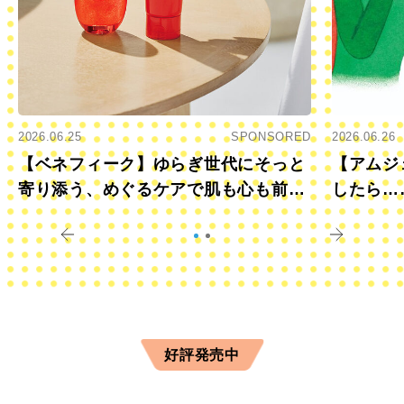
2026.06.25
SPONSORED
2026.06.26
【ベネフィーク】ゆらぎ世代にそっと
【アムジ
寄り添う、めぐるケアで肌も心も前向
したら…
きに
すか？
好評発売中