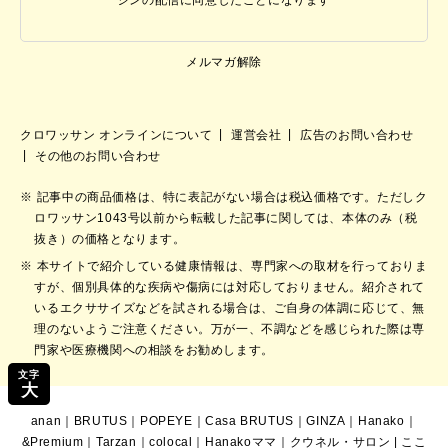
ジンの配信に同意したことになります
メルマガ解除
クロワッサン オンラインについて
運営会社
広告のお問い合わせ
その他のお問い合わせ
記事中の商品価格は、特に表記がない場合は税込価格です。ただしク
ロワッサン1043号以前から転載した記事に関しては、本体のみ（税
抜き）の価格となります。
本サイトで紹介している健康情報は、専門家への取材を行っておりま
すが、個別具体的な疾病や傷病には対応しておりません。紹介されて
いるエクササイズなどを試される場合は、ご自身の体調に応じて、無
理のないようご注意ください。万が一、不調などを感じられた際は専
門家や医療機関への相談をお勧めします。
文字
大
anan
｜
BRUTUS
｜
POPEYE
｜
Casa BRUTUS
｜
GINZA
｜
Hanako
｜
&Premium
｜
Tarzan
｜
colocal
｜
Hanakoママ
｜
クウネル・サロン
|
ここ