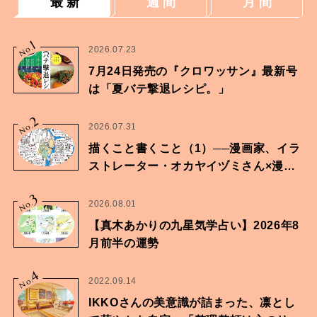
最 新
週 間
月 間
1
No.
2026.07.23
7月24日発売の『クロワッサン』最新号
は「夏バテ撃退レシピ。」
2
No.
2026.07.31
描くこと書くこと（1）──漫画家、イラ
ストレーター・オカヤイヅミさん×漫画
家・鶴谷香央理さん
3
No.
2026.08.01
【真木あかりの九星気学占い】2026年8
月前半の運勢
4
No.
2022.09.14
IKKOさんの美意識が詰まった、凛とし