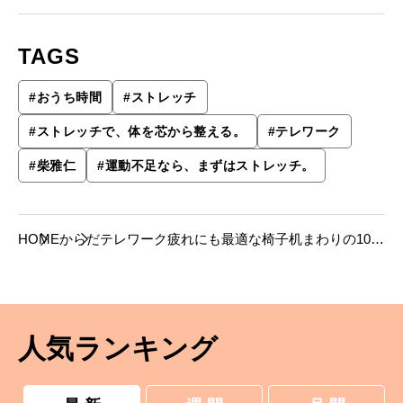
TAGS
#
おうち時間
#
ストレッチ
#
ストレッチで、体を芯から整える。
#
テレワーク
#
柴雅仁
#
運動不足なら、まずはストレッチ。
HOME
からだ
テレワーク疲れにも最適な椅子机まわりの10秒
ストレッチ。
人気ランキング