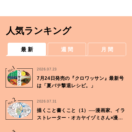
で叶う体形リメイク】
人気ランキング
最 新
週 間
月 間
1
No.
2026.07.23
7月24日発売の『クロワッサン』最新号
は「夏バテ撃退レシピ。」
2
No.
2026.07.31
描くこと書くこと（1）──漫画家、イラ
ストレーター・オカヤイヅミさん×漫画
家・鶴谷香央理さん
3