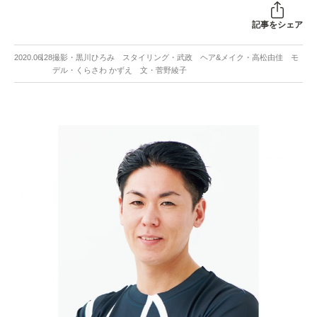
記事をシェア
2020.06.28
撮影・黒川ひろみ スタイリング・武政 ヘア&メイク・高松由佳 モ
デル・くらさわ かずえ 文・菅野綾子