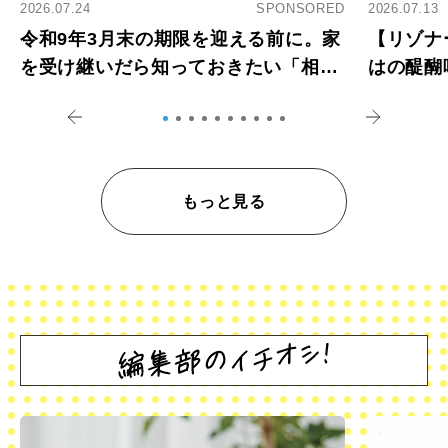
2026.07.24
SPONSORED
2026.07.13
令和9年3月末の期限を迎える前に。家
【リゾナ
を受け継いだら知っておきたい「相続
はの醍醐
登記の義務化」
アペロ
もっと見る