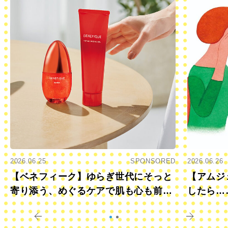
2026.06.25
SPONSORED
2026.06.26
【ベネフィーク】ゆらぎ世代にそっと
【アムジ
寄り添う、めぐるケアで肌も心も前向
したら…
きに
すか？