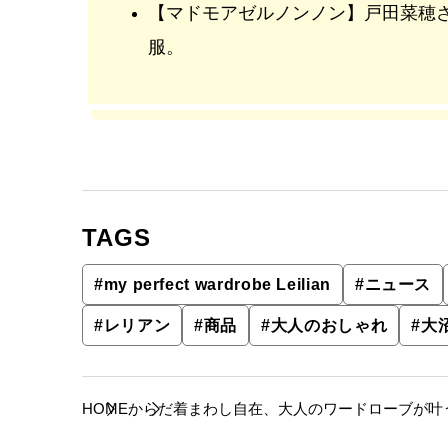
【マドモアゼルノンノン】戸田菜穂
服。
TAGS
#
my perfect wardrobe Leilian
#
ニュース
#
レリアン
#
商品
#
大人のおしゃれ
#
大
HOME
からだ
着まわし自在、大人のワードローブが叶