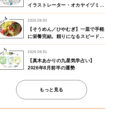
イラストレーター・オカヤイヅミさ
ん×漫画家・鶴谷香央理さん
4
No.
2026.08.03
【そうめん／ひやむぎ】一皿で手軽
に栄養完結。頼りになるスピードパ
ワー麺
5
No.
2026.08.01
ディガン ¥39,000 クルーニット ¥27,000 プリーツスカート ¥36,00
【真木あかりの九星気学占い】
2026年8月前半の運勢
もっと見る