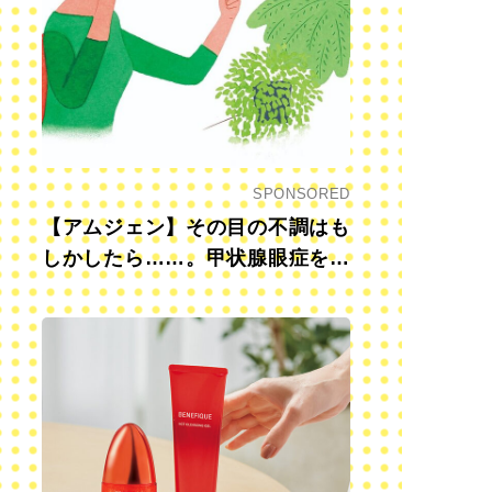
SPONSORED
【アムジェン】その目の不調はも
しかしたら……。甲状腺眼症を知
っていますか？