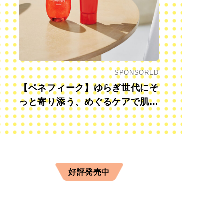
SPONSORED
【ベネフィーク】ゆらぎ世代にそ
っと寄り添う、めぐるケアで肌も
心も前向きに
好評発売中