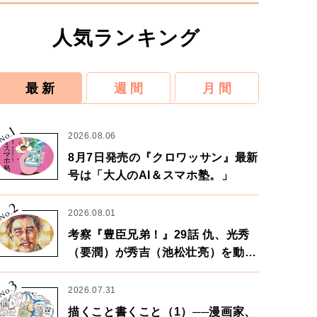
人気ランキング
最 新
週 間
月 間
1
No.
2026.08.06
8月7日発売の『クロワッサン』最新
号は「大人のAI＆スマホ塾。」
2
No.
2026.08.01
考察『豊臣兄弟！』29話 仇、光秀
（要潤）が秀吉（池松壮亮）を動か
す。天下に向けた兄弟の分岐点。
3
No.
2026.07.31
描くこと書くこと（1）──漫画家、