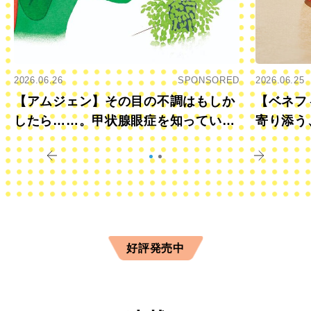
2026.06.26
SPONSORED
2026.06.25
【アムジェン】その目の不調はもしか
【ベネフ
したら……。甲状腺眼症を知っていま
寄り添う
すか？
きに
好評発売中