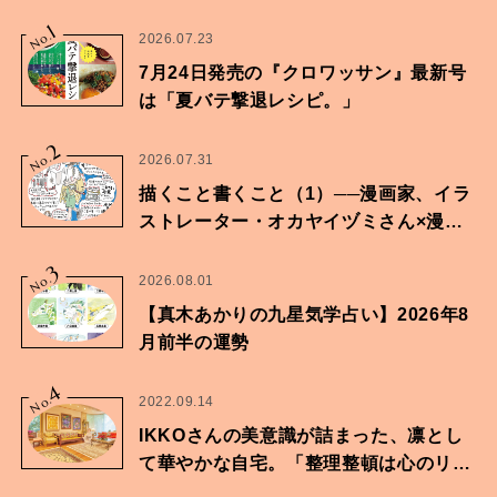
1
No.
2026.07.23
7月24日発売の『クロワッサン』最新号
は「夏バテ撃退レシピ。」
2
No.
2026.07.31
描くこと書くこと（1）──漫画家、イラ
ストレーター・オカヤイヅミさん×漫画
家・鶴谷香央理さん
3
No.
2026.08.01
【真木あかりの九星気学占い】2026年8
月前半の運勢
4
No.
2022.09.14
IKKOさんの美意識が詰まった、凛とし
て華やかな自宅。「整理整頓は心のリズ
ムが乱されないための作業」。