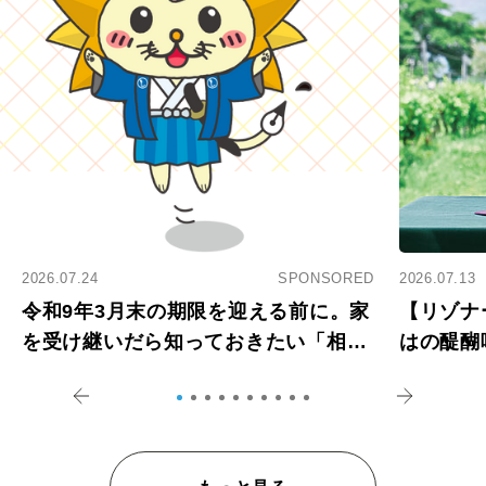
2026.07.24
SPONSORED
2026.07.13
令和9年3月末の期限を迎える前に。家
【リゾナ
を受け継いだら知っておきたい「相続
はの醍醐
登記の義務化」
アペロ