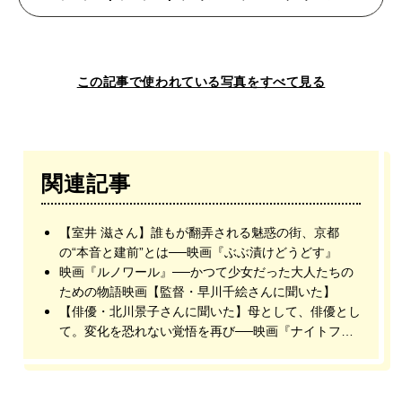
この記事で使われている写真をすべて見る
関連記事
【室井 滋さん】誰もが翻弄される魅惑の街、京都
の“本音と建前”とは──映画『ぶぶ漬けどうどす』
映画『ルノワール』──かつて少女だった大人たちの
ための物語映画【監督・早川千絵さんに聞いた】
【俳優・北川景子さんに聞いた】母として、俳優とし
て。変化を恐れない覚悟を再び──映画『ナイトフラ
ワー』