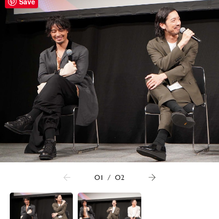
Save
01
/
02