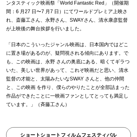
ンタスティック映画祭「World Fantastic Red」（開催期
間：6 ⽉27 ⽇〜7 ⽉7 ⽇）にてワールドプレミア上映さ
れ、斎藤⼯さん、永野さん、SWAYさん、清⽔康彦監督
が上映後の舞台挨拶を⾏いました。
「⽇本のこういったジャンル映画は、⽇本国内ではどこ
に置き場があるのが、疑問視される傾向にあります。で
も、この映画は、永野 さんの奥底にある、暗くてギラつ
いた、美しい世界があって、これぞ映画だと思い、清⽔
監督の才能と、太陽みたいなSWAY さんと、他の仲間
と、この映画 を作り、僕らのやりたことが全部詰まった
作品ができたことに⼀映画ファンとしてとっても満⾜し
ています。」（斉藤工さん）
ショートショートフィルムフェスティバル