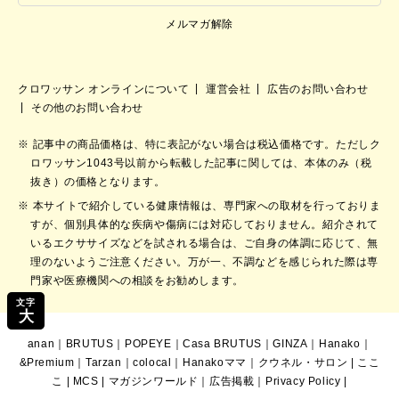
メルマガ解除
クロワッサン オンラインについて
運営会社
広告のお問い合わせ
その他のお問い合わせ
記事中の商品価格は、特に表記がない場合は税込価格です。ただしク
ロワッサン1043号以前から転載した記事に関しては、本体のみ（税
抜き）の価格となります。
本サイトで紹介している健康情報は、専門家への取材を行っておりま
すが、個別具体的な疾病や傷病には対応しておりません。紹介されて
いるエクササイズなどを試される場合は、ご自身の体調に応じて、無
理のないようご注意ください。万が一、不調などを感じられた際は専
門家や医療機関への相談をお勧めします。
文字
大
anan
｜
BRUTUS
｜
POPEYE
｜
Casa BRUTUS
｜
GINZA
｜
Hanako
｜
&Premium
｜
Tarzan
｜
colocal
｜
Hanakoママ
｜
クウネル・サロン
|
ここ
こ
|
MCS
|
マガジンワールド
｜
広告掲載
｜
Privacy Policy
|