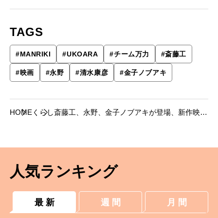
TAGS
#
MANRIKI
#
UKOARA
#
チーム万力
#
斎藤工
#
映画
#
永野
#
清水康彦
#
金子ノブアキ
HOME
くらし
斎藤工、永野、金子ノブアキが登場、新作映画
『MANRIKI』の特別版上映会をレポート。
人気ランキング
最 新
週 間
月 間