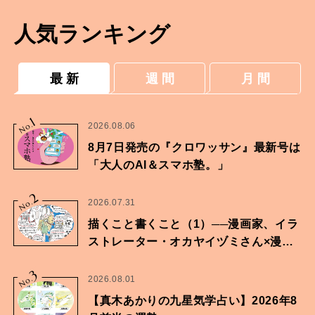
人気ランキング
最 新
週 間
月 間
1
No.
2026.08.06
8月7日発売の『クロワッサン』最新号は
「大人のAI＆スマホ塾。」
2
No.
2026.07.31
描くこと書くこと（1）──漫画家、イラ
ストレーター・オカヤイヅミさん×漫画
家・鶴谷香央理さん
3
No.
2026.08.01
【真木あかりの九星気学占い】2026年8