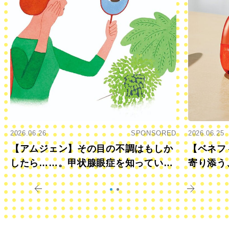
2026.06.26
SPONSORED
2026.06.25
【アムジェン】その目の不調はもしか
【ベネフ
したら……。甲状腺眼症を知っていま
寄り添う
すか？
きに