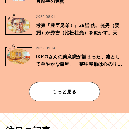
月前半の運勢
4
No.
2026.08.01
考察『豊臣兄弟！』29話 仇、光秀（要
潤）が秀吉（池松壮亮）を動かす。天下
に向けた兄弟の分岐点。
5
No.
2022.09.14
IKKOさんの美意識が詰まった、凛とし
て華やかな自宅。「整理整頓は心のリズ
ムが乱されないための作業」。
もっと見る