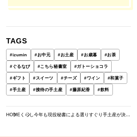
TAGS
#
izumin
#
お中元
#
お土産
#
お歳暮
#
お茶
#
ぐるなび
#
こちら秘書室
#
ガトーショコラ
#
ギフト
#
スイーツ
#
チーズ
#
ワイン
#
和菓子
#
手土産
#
接待の手土産
#
藤原紀香
#
飲料
HOME
くらし
今年も現役秘書による選りすぐり手土産が決
定！選び抜かれた逸品を紹介します。