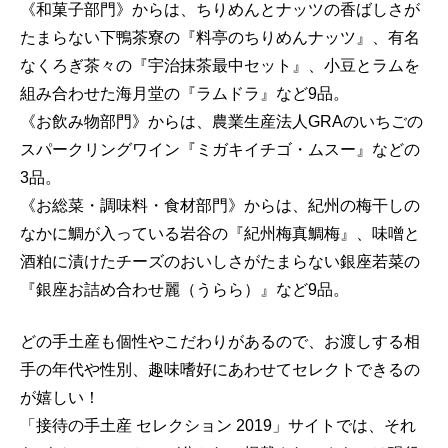
《和菓子部門》からは、ちりめんとナッツの香ばしさが
たまらない下鴨茶寮の『料亭のちりめんナッツ』、有名
なくろぎ茶々の『宇治抹茶最中セット』、小豆とラムを
組み合わせた海月堂の『ラムドラ』など9品。
《お飲み物部門》からは、農業生産法人GRAのいちごの
スパークリングワイン『ミガキイチゴ・ムスー』などの
3品。
《お総菜・調味料・食材部門》からは、紀州の梅干しの
なかに鯛が入っている岩谷の『紀州梅真鯛梅』、味噌と
酒粕に漬けたチーズのおいしさがたまらない銀座若菜の
『銀座お詰め合わせ麗（うらら）』など9品。
どの手土産も個性やこだわりがあるので、お渡しする相
手の年代や性別、趣味嗜好にあわせてセレクトできるの
が嬉しい！
「接待の手土産 セレクション 2019」サイトでは、それ