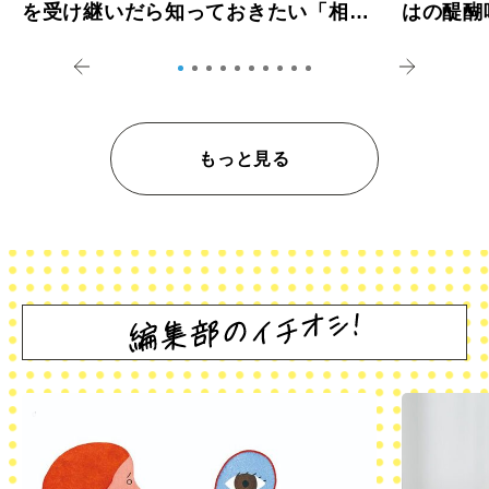
を受け継いだら知っておきたい「相続
はの醍醐
登記の義務化」
アペロ
もっと見る