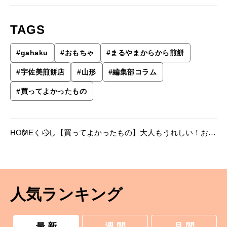
TAGS
#
gahaku
#
おもちゃ
#
まるやまからから煎餅
#
宇佐美煎餅店
#
山形
#
編集部コラム
#
買ってよかったもの
HOME
くらし
【買ってよかったもの】大人もうれしい！おも
ちゃ入りのお菓子「まるやまからから煎餅」。
人気ランキング
最 新
週 間
月 間