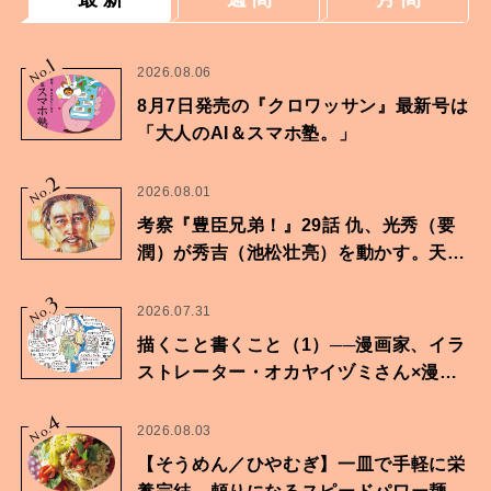
1
No.
2026.08.06
8月7日発売の『クロワッサン』最新号は
「大人のAI＆スマホ塾。」
2
No.
2026.08.01
考察『豊臣兄弟！』29話 仇、光秀（要
潤）が秀吉（池松壮亮）を動かす。天下
に向けた兄弟の分岐点。
3
No.
2026.07.31
描くこと書くこと（1）──漫画家、イラ
ストレーター・オカヤイヅミさん×漫画
家・鶴谷香央理さん
4
No.
2026.08.03
【そうめん／ひやむぎ】一皿で手軽に栄