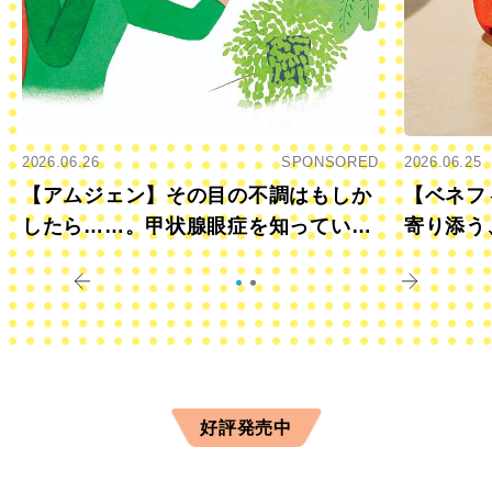
2026.06.26
SPONSORED
2026.06.25
【アムジェン】その目の不調はもしか
【ベネフ
したら……。甲状腺眼症を知っていま
寄り添う
すか？
きに
好評発売中