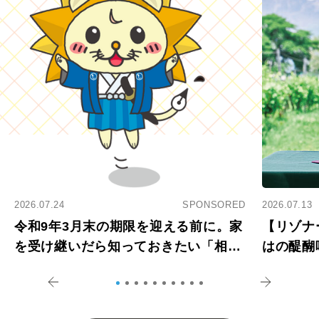
2026.07.24
SPONSORED
2026.07.13
令和9年3月末の期限を迎える前に。家
【リゾナ
を受け継いだら知っておきたい「相続
はの醍醐
登記の義務化」
アペロ