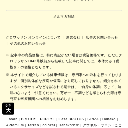
メルマガ解除
クロワッサン オンラインについて
運営会社
広告のお問い合わせ
その他のお問い合わせ
記事中の商品価格は、特に表記がない場合は税込価格です。ただしク
ロワッサン1043号以前から転載した記事に関しては、本体のみ（税
抜き）の価格となります。
本サイトで紹介している健康情報は、専門家への取材を行っておりま
すが、個別具体的な疾病や傷病には対応しておりません。紹介されて
いるエクササイズなどを試される場合は、ご自身の体調に応じて、無
理のないようご注意ください。万が一、不調などを感じられた際は専
門家や医療機関への相談をお勧めします。
文字
大
anan
｜
BRUTUS
｜
POPEYE
｜
Casa BRUTUS
｜
GINZA
｜
Hanako
｜
&Premium
｜
Tarzan
｜
colocal
｜
Hanakoママ
｜
クウネル・サロン
|
ここ