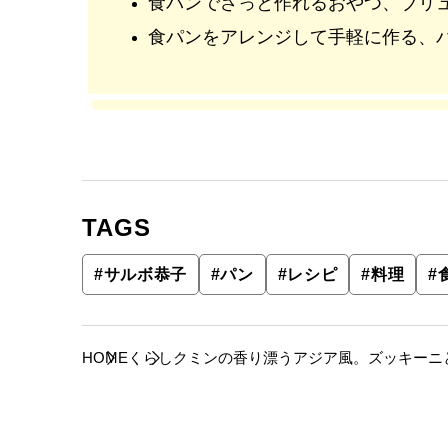
食パンでさっと作れるおやつ、ブリ
食パンをアレンジして手軽に作る、
TAGS
#
サルボ恭子
#
パン
#
レシピ
#
料理
#
HOME
くらし
クミンの香り漂うアジア風。ズッキーニ
ピ】