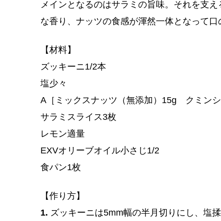
メインとなるのはサラミの旨味。それを支え
な香り、ナッツの食感が渾然一体となって口
【材料】
ズッキーニ1/2本
塩少々
A［ミックスナッツ（無添加）15g クミンシ
サラミスライス3枚
レモン適量
EXVオリーブオイル小さじ1/2
食パン1枚
【作り方】
1.
ズッキーニは5mm幅の半月切りにし、塩