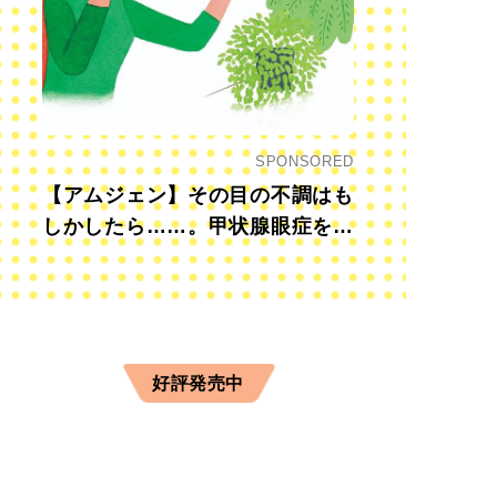
SPONSORED
【アムジェン】その目の不調はも
しかしたら……。甲状腺眼症を知
っていますか？
好評発売中