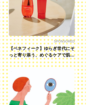
SPONSORED
【ベネフィーク】ゆらぎ世代にそ
っと寄り添う、めぐるケアで肌も
心も前向きに