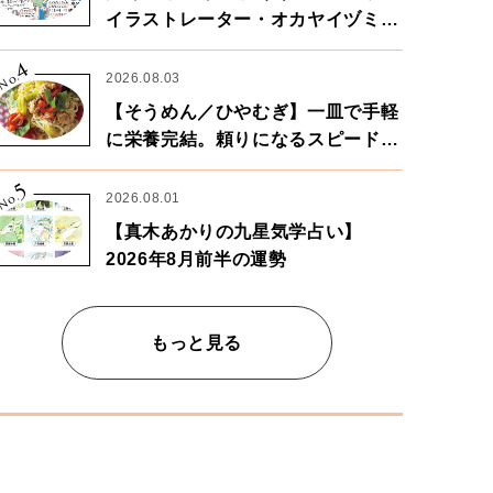
イラストレーター・オカヤイヅミさ
ん×漫画家・鶴谷香央理さん
4
No.
2026.08.03
【そうめん／ひやむぎ】一皿で手軽
に栄養完結。頼りになるスピードパ
ワー麺
5
No.
2026.08.01
【真木あかりの九星気学占い】
2026年8月前半の運勢
もっと見る