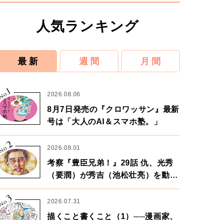
人気ランキング
最 新
週 間
月 間
1
No.
2026.08.06
8月7日発売の『クロワッサン』最新
号は「大人のAI＆スマホ塾。」
2
No.
2026.08.01
考察『豊臣兄弟！』29話 仇、光秀
（要潤）が秀吉（池松壮亮）を動か
す。天下に向けた兄弟の分岐点。
3
No.
2026.07.31
描くこと書くこと（1）──漫画家、