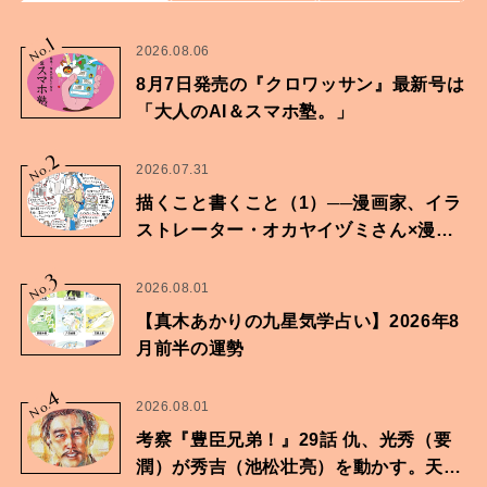
1
No.
2026.08.06
8月7日発売の『クロワッサン』最新号は
「大人のAI＆スマホ塾。」
2
No.
2026.07.31
描くこと書くこと（1）──漫画家、イラ
ストレーター・オカヤイヅミさん×漫画
家・鶴谷香央理さん
3
No.
2026.08.01
【真木あかりの九星気学占い】2026年8
月前半の運勢
4
No.
2026.08.01
考察『豊臣兄弟！』29話 仇、光秀（要
潤）が秀吉（池松壮亮）を動かす。天下