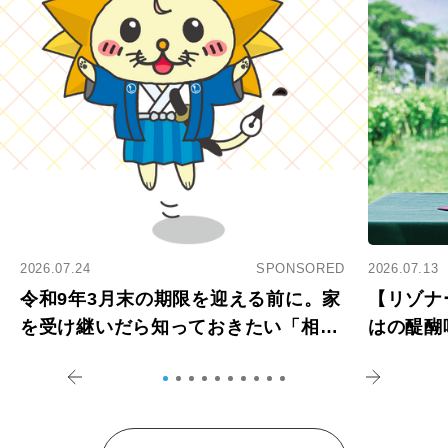
2026.07.24
SPONSORED
2026.07.13
令和9年3月末の期限を迎える前に。家
【リゾナ
を受け継いだら知っておきたい「相続
はの醍醐
登記の義務化」
アペロ