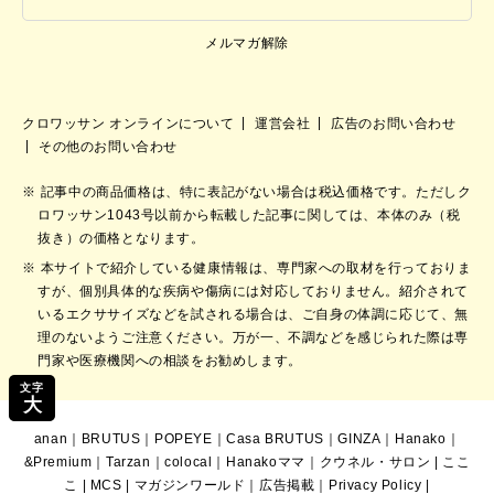
メルマガ解除
クロワッサン オンラインについて
運営会社
広告のお問い合わせ
その他のお問い合わせ
記事中の商品価格は、特に表記がない場合は税込価格です。ただしク
ロワッサン1043号以前から転載した記事に関しては、本体のみ（税
抜き）の価格となります。
本サイトで紹介している健康情報は、専門家への取材を行っておりま
すが、個別具体的な疾病や傷病には対応しておりません。紹介されて
いるエクササイズなどを試される場合は、ご自身の体調に応じて、無
理のないようご注意ください。万が一、不調などを感じられた際は専
門家や医療機関への相談をお勧めします。
文字
大
anan
｜
BRUTUS
｜
POPEYE
｜
Casa BRUTUS
｜
GINZA
｜
Hanako
｜
&Premium
｜
Tarzan
｜
colocal
｜
Hanakoママ
｜
クウネル・サロン
|
ここ
こ
|
MCS
|
マガジンワールド
｜
広告掲載
｜
Privacy Policy
|