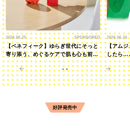
2026.06.25
SPONSORED
2026.06.26
【ベネフィーク】ゆらぎ世代にそっと
【アムジ
寄り添う、めぐるケアで肌も心も前向
したら…
きに
すか？
好評発売中