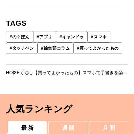
TAGS
#
のぐぽん
#
アプリ
#
キャンドゥ
#
スマホ
#
タッチペン
#
編集部コラム
#
買ってよかったもの
HOME
くらし
【買ってよかったもの】スマホで手書きを楽し
める、キャンドゥの100円タッチペン。
人気ランキング
最 新
週 間
月 間