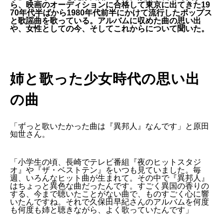
ら、映画のオーディションに合格して東京に出てきた19
70年代半ばから1980年代前半にかけて流行したポップス
と歌謡曲を歌っている。アルバムに収めた曲の思い出
や、女性としての今、そしてこれからについて聞いた。
姉と歌った少女時代の思い出
の曲
「ずっと歌いたかった曲は『異邦人』なんです」と原田
知世さん。
「小学生の頃、長崎でテレビ番組『夜のヒットスタジ
オ』や『ザ・ベストテン』をいつも見ていました。毎
週、いろんなヒット曲が生まれて。その中で『異邦人』
はちょっと異色な曲だったんです。すごく異国の香りの
する、今まで聴いたことがない曲で、ものすごく心に響
いたんですね。それで久保田早紀さんのアルバムを何度
も何度も姉と聴きながら、よく歌っていたんです」