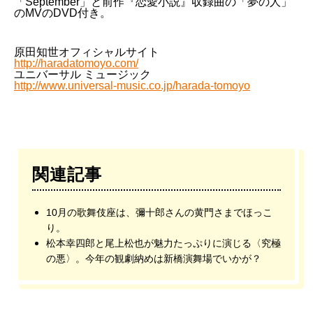
「September」と前作『恋愛小説』収録曲の「夢の人」
のMVのDVD付き。
原田知世オフィシャルサイト
http://haradatomoyo.com/
ユニバーサル ミュージック
http://www.universal-music.co.jp/harada-tomoyo
関連記事
10月の歌舞伎座は、彌十郎さんの黄門さまでほっこ
り。
松本幸四郎と尾上松也が魅力たっぷりに演じる〈究極
の悪〉。今年の観劇納めは新橋演舞場でいかが？