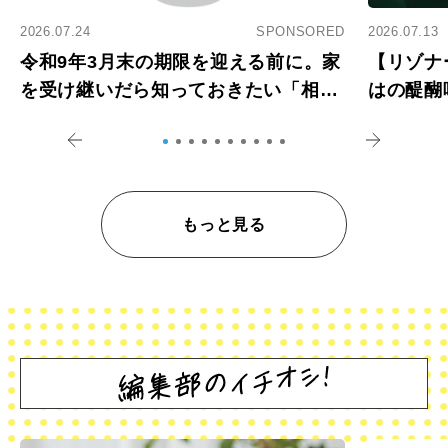
2026.07.24
SPONSORED
2026.07.13
令和9年3月末の期限を迎える前に。家
【リゾナ
を受け継いだら知っておきたい「相続
はの醍醐
登記の義務化」
アペロ
もっと見る