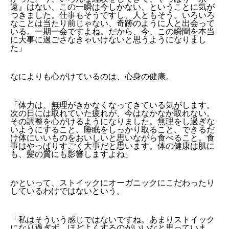
遠』はない、この一瞬は今しかない、ということに気が
つきました。仕事もそうですし、人ともそう。いろいろ
なことは当たり前じゃない、奇跡のように人と出会って
いる。一期一会ですよね。だから、今、この瞬間を本当
に大事に過ごさなきゃいけないと思うようになりまし
た」
なによりも心がけているのは、心身の健康。
「体力は、無理がきかなくなってきている気がします。
次の日には取れていた疲れが、今はなかなか取れない。
その調整を心がけるようになりました。無理をし過ぎな
いようにすること、睡眠をしっかり取ること、できるだ
け体にいいものをおいしいと思いながら食べること。食
事はやっぱりすごく大事だと思います。体の健康は肌に
も、髪の質にも影響しますよね」
かといって、ストイックにオーガニックにこだわったり
しているわけではないという。
「私はそういう感じではないですね。あまりストイック
になり過ぎず、ほどよくするのがいいなと思っていま