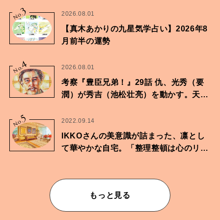
3
No.
2026.08.01
【真木あかりの九星気学占い】2026年8
月前半の運勢
4
No.
2026.08.01
考察『豊臣兄弟！』29話 仇、光秀（要
潤）が秀吉（池松壮亮）を動かす。天下
に向けた兄弟の分岐点。
5
No.
2022.09.14
IKKOさんの美意識が詰まった、凛とし
て華やかな自宅。「整理整頓は心のリズ
ムが乱されないための作業」。
もっと見る