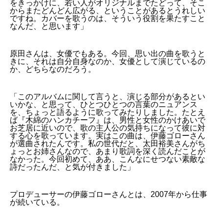
をきっかけに、若い人がオリジナルまでたどって、そこ
からまたどんどん広がる、ということがあるとうれしい
ですね。カバーを歌うのは、そういう役割を果たすこと
なんだ、と思います」
原田さんは、女優でもある。今回、思い出の曲を歌うと
きに、それは自分自身なのか、女優として演じているの
か、どちらなのだろう。
「このアルバムに関して言うと、演じる部分があるとい
いかな、と思って、ひとつひとつの言葉のニュアンス
を、ちょっと語るように歌ってみたりしました。たとえ
ば『木綿のハンカチーフ』は、男性と女性のかけあいで
お芝居に近いので、歌の主人公の気持ちになって彼に対
する心を歌っています。実はこの曲は、伊藤ゴローさん
が選曲されたんです。私の世代だと、太田裕美さんがち
ょっとお姉さんなので、あまり歌詞を深く読んだことが
なかった。今回初めて、ああ、こんなにせつない素敵な
詩だったんだ、と気が付きました」
プロデューサーの伊藤ゴローさんとは、2007年から仕事
が続いている。