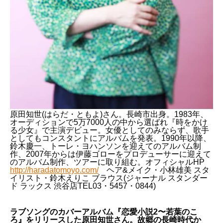
原田知世(はらだ・ともよ)さん。長崎市出身。1983年、
オーディションで5万7000人の中から選ばれ『時をかけ
る少女』で主演デビュー。女優としてのみならず、歌手
としてもコンスタントにアルバムを発表。1990年以降、
鈴木慶一、トーレ・ヨハンソンを迎えてのアルバム制
作、2007年からは伊藤ゴローをプロデューサーに迎えて
のアルバム制作、ツアーに取り組む。オフィシャルHP
http://haradatomoyo.com/
ヘア&メイク・小林雄美 スタ
イリスト・鈴木えりこ ブラウス(ジャーナル スタンダー
ド ラックス 渋谷店TEL03・5457・0844)
ラブソングのカバーアルバム『恋愛小説2〜若葉のこ
ろ』をリリースした原田知世さん。故郷の長崎時代か