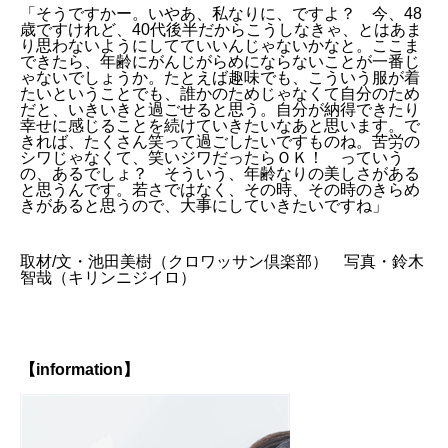
「そうですかー。いやあ、私なりに、ですよ？ 今、48
歳ですけれど、40代後半だからこうしなきゃ、とはあま
り思わないようにしてていいんじゃないかなと。ここま
できたら、年齢にがんじがらめにならないことが一番じ
ゃないでしょうか。たとえば趣味でも、こういう服が着
たいということでも、誰かのためじゃなくて自分のため
だと、いきいきと過ごせると思う。自分が納得できたり
幸せに感じることを続けていきたいなあと思います。で
きれば、たくさん笑って過ごしたいですものね。苦労の
シワじゃなくて、笑いジワだったらＯＫ！ っていう
の、あるでしょ？ そういう、年齢なりの美しさがある
と思うんです。若さではなく、その時、その時のきらめ
きがあると思うので、大事にしていきたいですね」
取材/文・池田美樹（クロワッサン倶楽部） 写真・鈴木
智哉（キリンニジイロ）
【information】