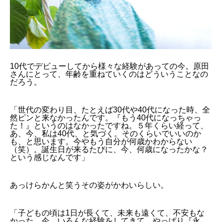
10代でデビューしてから様々な経験があっての今。原田
さんにとって、年齢を重ねていくのはどういうことなの
だろう。
「世代の変わり目、たとえば30代や40代になった時、全
然ピンと来なかったんです。『もう40代になっちゃっ
た！』というのはなかったですね。５年くらい経って、
あ、今、私は40代、と気づく。そのくらいでいいのか
も、と思います。今やもう自分が何歳かわからない
（笑）。誕生日が来るたびに、今、何歳になったかな？
という感じなんです」
あっけらかんと笑うその姿がかわいらしい。
「子どもの頃は1日が長くて、未来も遠くて、不安もな
かった。今、いろんな経験をしてきて、やっぱり『永