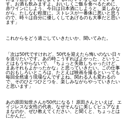
す。お酒も飲みますよ。おいしくご飯を食べるために、
赤ワインにしよう、今日は日本酒にしようと、楽しみな
がら、たしなむ程度に。ストレスが一番体に悪いと思う
ので、時々は自分に優しくしてあげるのも大事だと思い
ます」
これからをどう過ごしていきたいか、聞いてみた。
「次は50代ですけれど、50代を迎えたら悔いのない日々
を送りたいです。あの時こうすればよかった、というこ
とはもうやらないで、『ちょっと失敗しちゃったけど、
まあそれもよかったかな』と思っていきたい。この仕事
のおもしろいところは、たとえば映画を撮るといっても
毎回全然違う現場なんですよね。関わる人も変わるの
で、そのひとつひとつを、楽しみながらやっていきたい
と思います」
あの原田知世さんが50代になる！ 原田さんといえば、エ
イジレスな女性の代表。なぜそんなに美しくピュアなま
まなのか、ぜひ教えてください、と聞くと、ちょっとは
にかんだ。