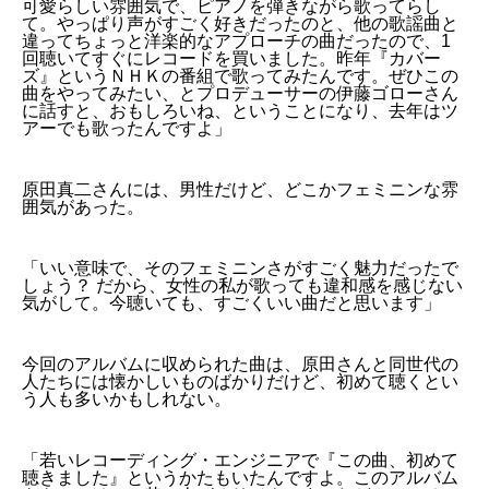
可愛らしい雰囲気で、ピアノを弾きながら歌ってらし
て。やっぱり声がすごく好きだったのと、他の歌謡曲と
違ってちょっと洋楽的なアプローチの曲だったので、1
回聴いてすぐにレコードを買いました。昨年『カバー
ズ』というＮＨＫの番組で歌ってみたんです。ぜひこの
曲をやってみたい、とプロデューサーの伊藤ゴローさん
に話すと、おもしろいね、ということになり、去年はツ
アーでも歌ったんですよ」
原田真二さんには、男性だけど、どこかフェミニンな雰
囲気があった。
「いい意味で、そのフェミニンさがすごく魅力だったで
しょう？ だから、女性の私が歌っても違和感を感じない
気がして。今聴いても、すごくいい曲だと思います」
今回のアルバムに収められた曲は、原田さんと同世代の
人たちには懐かしいものばかりだけど、初めて聴くとい
う人も多いかもしれない。
「若いレコーディング・エンジニアで『この曲、初めて
聴きました』というかたもいたんですよ。このアルバム