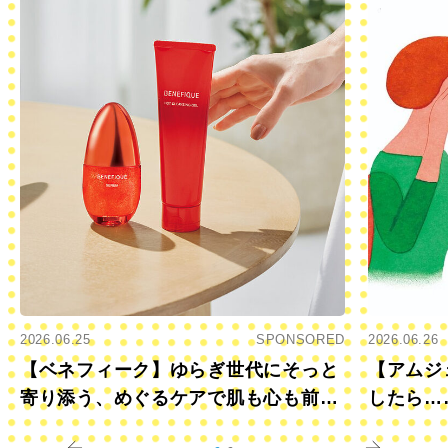
2026.06.25
SPONSORED
2026.06.26
【ベネフィーク】ゆらぎ世代にそっと
【アムジ
寄り添う、めぐるケアで肌も心も前向
したら…
きに
すか？