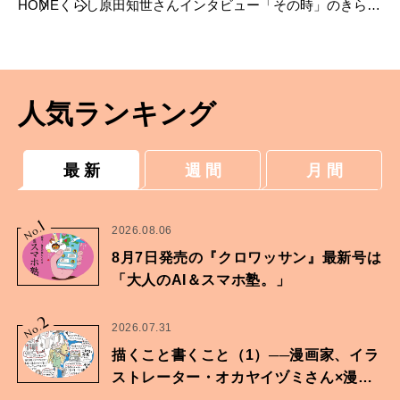
HOME
くらし
原田知世さんインタビュー
「その時」のきらめ
きを大切に、
演じるように歌うラブ・ソング集。
人気ランキング
最 新
週 間
月 間
1
No.
2026.08.06
8月7日発売の『クロワッサン』最新号は
「大人のAI＆スマホ塾。」
2
No.
2026.07.31
描くこと書くこと（1）──漫画家、イラ
ストレーター・オカヤイヅミさん×漫画
家・鶴谷香央理さん