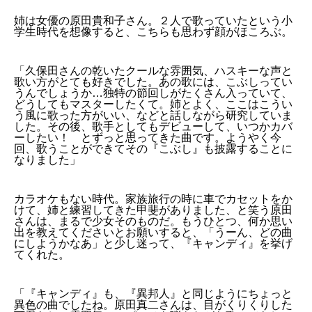
姉は女優の原田貴和子さん。２人で歌っていたという小
学生時代を想像すると、こちらも思わず顔がほころぶ。
「久保田さんの乾いたクールな雰囲気、ハスキーな声と
歌い方がとても好きでした。あの歌には、こぶしってい
うんでしょうか…独特の節回しがたくさん入っていて、
どうしてもマスターしたくて。姉とよく、ここはこうい
う風に歌った方がいい、などと話しながら研究していま
した。その後、歌手としてもデビューして、いつかカバ
ーしたい！ とずっと思ってきた曲です。ようやく今
回、歌うことができてその『こぶし』も披露することに
なりました」
カラオケもない時代。家族旅行の時に車でカセットをか
けて、姉と練習してきた甲斐がありました、と笑う原田
さんは、まるで少女そのものだ。もうひとつ、何か思い
出を教えてくださいとお願いすると、「うーん、どの曲
にしようかなあ」と少し迷って、『キャンディ』を挙げ
てくれた。
「『キャンディ』も、『異邦人』と同じようにちょっと
異色の曲でしたね。原田真二さんは、目がくりくりした