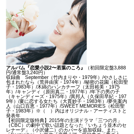
アルバム『恋愛小説2〜若葉のころ』
（初回限定盤3,888
円/通常盤3,240円）
収録曲 September（竹内まりや・1979年）/やさしさに
包まれたなら（荒井由実・1974年）/秘密の花園（松田聖
子・1983年）/木綿のハンカチーフ（太田裕美・1975
年）/キャンディ（原田真二・1977年）/年下の男の子
（キャンディーズ・1975年）/異邦人（久保田早紀・197
9年）/夏に恋する女たち（大貫妙子・1983年）/夢先案内
人（山口百恵・1977年）/SWEET MEMORIES（松田聖
子・1983年）※（ ）内はオリジナル・アーティストと
発表年
【初回限定版特典】2015年の主演ドラマ「三つの月」
（CBC）の劇中で歌い話題となった「いちょう並木のセ
レナーデ」（小沢健二）のカバーを追加収録。また、