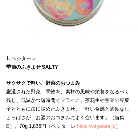
1. ベジターレ
季節のふきよせ SALTY
サクサクで軽い、野菜のおつまみ
厳選された野菜、果物を、素材の風味や栄養をなるべく
残し、低温かつ短時間でフライに。落花生や空豆の豆菓
子とともに缶に詰めたふきよせ。「軽い食感と適度なし
ょっぱさが、お酒のおつまみによく合います」（編集
E）。70g 1,836円（ベジターレ
https://vegetare.jp
）