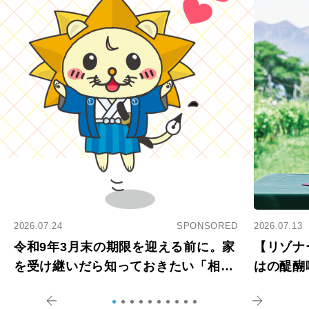
2026.07.24
SPONSORED
2026.07.13
令和9年3月末の期限を迎える前に。家
【リゾナ
を受け継いだら知っておきたい「相続
はの醍醐
登記の義務化」
アペロ