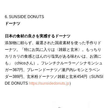
6. SUNSIDE DONUTS
ドーナツ
日本の食材の良さを実感するドーナツ
添加物に頼らず、厳選された国産素材を使った手作りド
ーナツ。「特にお気に入りは〈雑穀と玄米〉。もっちり
カリカリの食感とほんのり塩気がある味わいは、お酒に
も」（chicoさん）。フレンチクルーラー／シナモンシュ
ガー367円、プレーンドーナツ／瀬戸内レモンとラベン
ダー389円、玄米粉ドーナツ／雑穀と玄米454円（SUNSI
DE DONUTS
https://sunsidedonuts.jp
）