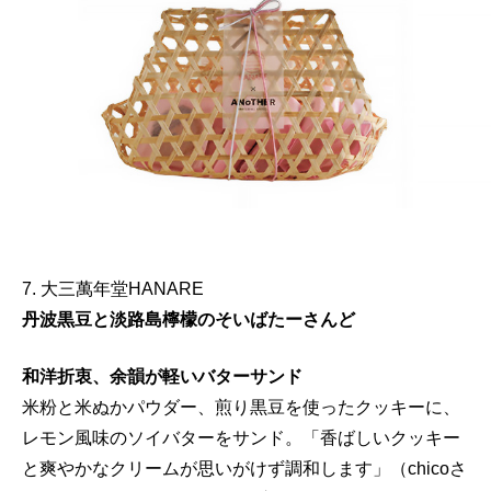
7. 大三萬年堂HANARE
丹波黒豆と淡路島檸檬のそいばたーさんど
和洋折衷、余韻が軽いバターサンド
米粉と米ぬかパウダー、煎り黒豆を使ったクッキーに、
レモン風味のソイバターをサンド。「香ばしいクッキー
と爽やかなクリームが思いがけず調和します」（chicoさ