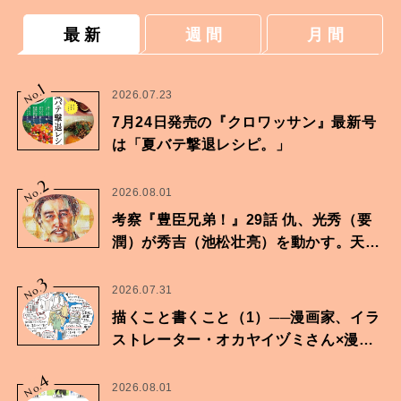
最 新
週 間
月 間
1
No.
2026.07.23
7月24日発売の『クロワッサン』最新号
は「夏バテ撃退レシピ。」
2
No.
2026.08.01
考察『豊臣兄弟！』29話 仇、光秀（要
潤）が秀吉（池松壮亮）を動かす。天下
に向けた兄弟の分岐点。
3
No.
2026.07.31
描くこと書くこと（1）──漫画家、イラ
ストレーター・オカヤイヅミさん×漫画
家・鶴谷香央理さん
4
No.
2026.08.01