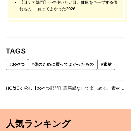
た2026
【目ケア部門】一生使いたい目。健康をキープする優
れもの──買ってよかった2026
TAGS
#
おやつ
#
体のために買ってよかったもの
#
素材
HOME
くらし
【おやつ部門】罪悪感なしで楽しめる、素材そ
のまま＆体よろこぶ良い素材のおやつ7選──買
ってよかった2026
人気ランキング