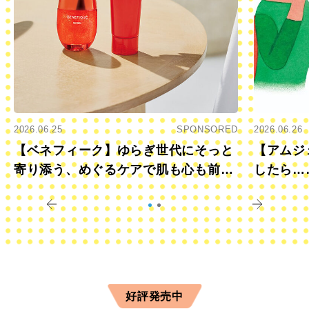
2026.06.25
SPONSORED
2026.06.26
【ベネフィーク】ゆらぎ世代にそっと
【アムジ
寄り添う、めぐるケアで肌も心も前向
したら…
きに
すか？
好評発売中