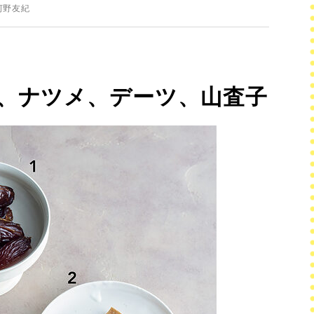
河野友紀
、ナツメ、デーツ、山査子