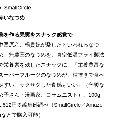
5. SmallCircle
赤いなつめ
美を作る果実をスナック感覚で
中国原産、楊貴妃が愛したといわれるなつ
め。無農薬のなつめを、真空低温フライ製法
で栄養素を残したスナックに。「栄養豊富な
スーパーフルーツのなつめが、種抜きで食べ
やすい。サクサクした食感もいい」（辛酸な
め子さん・漫画家、コラムニスト）。100g
1,512円※編集部調べ（SmallCircle／Amazo
nなどで購入可能）