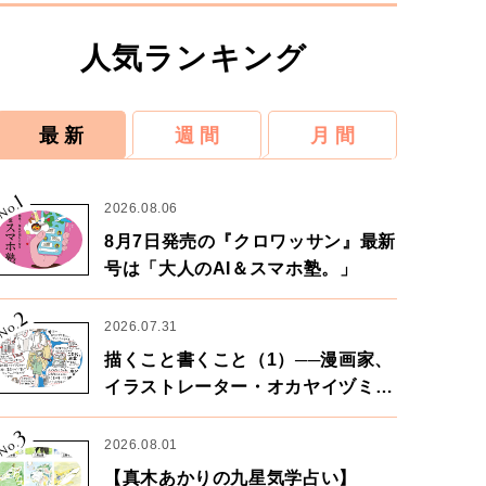
人気ランキング
最 新
週 間
月 間
1
No.
2026.08.06
8月7日発売の『クロワッサン』最新
号は「大人のAI＆スマホ塾。」
2
No.
2026.07.31
描くこと書くこと（1）──漫画家、
イラストレーター・オカヤイヅミさ
ん×漫画家・鶴谷香央理さん
3
No.
2026.08.01
【真木あかりの九星気学占い】