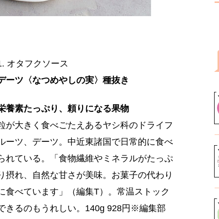
1. オタフクソース
デーツ〈なつめやしの実〉種抜き
栄養素たっぷり、頼りになる果物
粒が大きく食べごたえあるヤシ科のドライフ
ルーツ、デーツ。中近東諸国で日常的に食べ
られている。「食物繊維やミネラルがたっぷ
り摂れ、自然な甘さが美味。お菓子の代わり
に食べています」（編集T）。常温ストック
できるのもうれしい。140g 928円※編集部