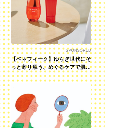
SPONSORED
【ベネフィーク】ゆらぎ世代にそ
っと寄り添う、めぐるケアで肌も
心も前向きに