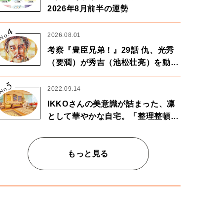
2026年8月前半の運勢
4
No.
2026.08.01
考察『豊臣兄弟！』29話 仇、光秀
（要潤）が秀吉（池松壮亮）を動か
す。天下に向けた兄弟の分岐点。
5
No.
2022.09.14
IKKOさんの美意識が詰まった、凛
として華やかな自宅。「整理整頓は
心のリズムが乱されないための作
業」。
もっと見る