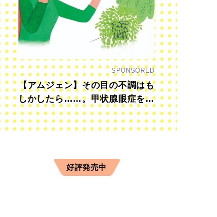
SPONSORED
【アムジェン】その目の不調はも
しかしたら……。甲状腺眼症を知
っていますか？
好評発売中