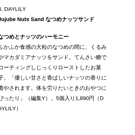
4. DAYLILY
Jujube Nuts Sand なつめナッツサンド
なつめとナッツのハーモニー
ふかふか食感の大粒のなつめの間に、くるみ
やマカダミアナッツをサンド。てんさい糖で
コーティングしじっくりローストしたお菓
子。「優しい甘さと香ばしいナッツの香りに
癒やされます。体を労りたいときのおやつに
ぴったり」（編集Y）。5個入り1,890円（D
AYLILY）