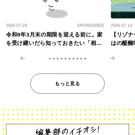
2026.07.24
SPONSORED
2026.07.13
令和9年3月末の期限を迎える前に。家
【リゾナ
を受け継いだら知っておきたい「相続
はの醍醐
登記の義務化」
アペロ
もっと見る