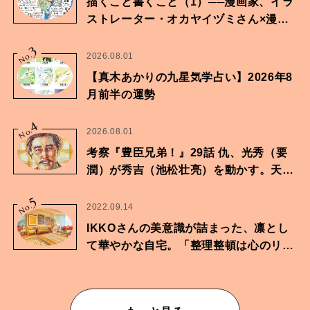
描くこと書くこと（1）──漫画家、イラ
ストレーター・オカヤイヅミさん×漫画
家・鶴谷香央理さん
3
No.
2026.08.01
【真木あかりの九星気学占い】2026年8
月前半の運勢
4
No.
2026.08.01
考察『豊臣兄弟！』29話 仇、光秀（要
潤）が秀吉（池松壮亮）を動かす。天下
に向けた兄弟の分岐点。
5
No.
2022.09.14
IKKOさんの美意識が詰まった、凛とし
て華やかな自宅。「整理整頓は心のリズ
ムが乱されないための作業」。