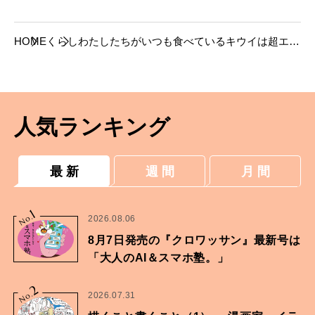
HOME
くらし
わたしたちがいつも食べているキウイは超エリ
ート？ 徹底した品質管理と大自然が育む「お
いしさの秘密」
人気ランキング
最 新
週 間
月 間
1
No.
2026.08.06
8月7日発売の『クロワッサン』最新号は
「大人のAI＆スマホ塾。」
2
No.
2026.07.31