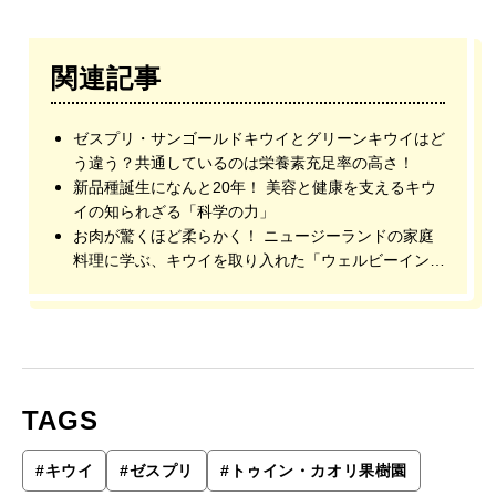
関連記事
ゼスプリ・サンゴールドキウイとグリーンキウイはど
う違う？共通しているのは栄養素充足率の高さ！
新品種誕生になんと20年！ 美容と健康を支えるキウ
イの知られざる「科学の力」
お肉が驚くほど柔らかく！ ニュージーランドの家庭
料理に学ぶ、キウイを取り入れた「ウェルビーイング
な食卓」
TAGS
#
キウイ
#
ゼスプリ
#
トゥイン・カオリ果樹園