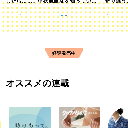
したら……。甲状腺眼症を知っていま
寄り添う
すか？
きに
好評発売中
オススメの連載