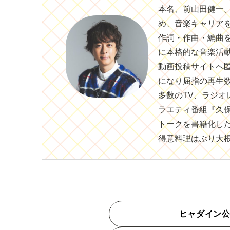
本名、前山田健一。
め、音楽キャリア
作詞・作曲・編曲を
に本格的な音楽活
動画投稿サイトへ
になり屈指の再生
多数のTV、ラジ
ラエティ番組『久
トークを書籍化した
得意料理はぶり大
ヒャダイン