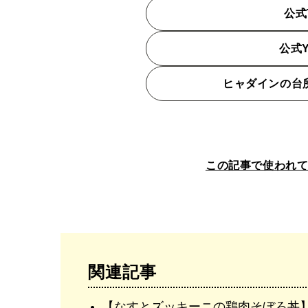
公式T
公式Y
ヒャダインの台
この記事で使われ
関連記事
【なすとズッキーニの鶏肉そぼろ丼】ヒャ