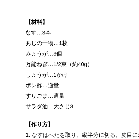
【材料】
なす…3本
あじの干物…1枚
みょうが…3個
万能ねぎ…1/2束（約40g）
しょうが…1かけ
ポン酢…適量
すりごま…適量
サラダ油…大さじ3
【作り方】
1.
なすはへたを取り、縦半分に切る。皮目に