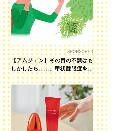
SPONSORED
【アムジェン】その目の不調はも
しかしたら……。甲状腺眼症を知
っていますか？