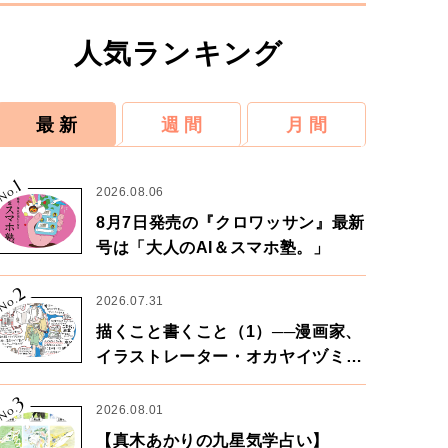
人気ランキング
最 新
週 間
月 間
1
No.
2026.08.06
8月7日発売の『クロワッサン』最新
号は「大人のAI＆スマホ塾。」
2
No.
2026.07.31
描くこと書くこと（1）──漫画家、
イラストレーター・オカヤイヅミさ
ん×漫画家・鶴谷香央理さん
3
No.
2026.08.01
【真木あかりの九星気学占い】