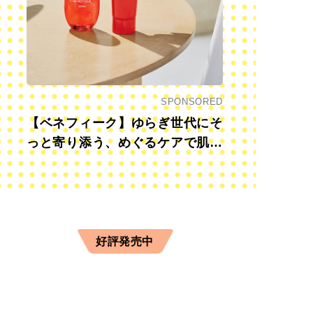
SPONSORED
【ベネフィーク】ゆらぎ世代にそ
っと寄り添う、めぐるケアで肌も
心も前向きに
好評発売中