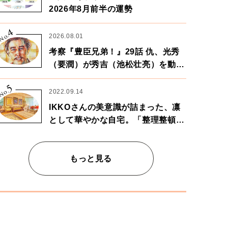
2026年8月前半の運勢
4
No.
2026.08.01
考察『豊臣兄弟！』29話 仇、光秀
（要潤）が秀吉（池松壮亮）を動か
す。天下に向けた兄弟の分岐点。
5
No.
2022.09.14
IKKOさんの美意識が詰まった、凛
として華やかな自宅。「整理整頓は
心のリズムが乱されないための作
業」。
もっと見る