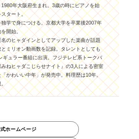
1980年大阪府生まれ。3歳の時にピアノを始
をスタート。
独学で身につける。京都大学を卒業後2007年
動を開始。
匿名のヒャダインとしてアップした楽曲が話題
数とミリオン動画数を記録。タレントとしても
オレギュラー番組に出演。フジテレビ系トークバ
保みねヒャダこじらせナイト』の3人による密室
「かわいい中年」が発売中。料理歴は10年。
根。
公式ホームページ