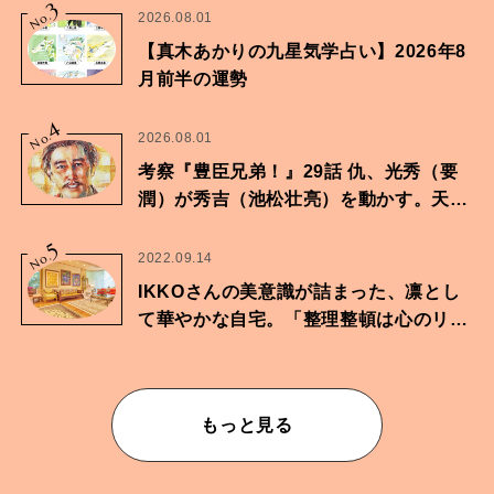
3
No.
2026.08.01
【真木あかりの九星気学占い】2026年8
月前半の運勢
4
No.
2026.08.01
考察『豊臣兄弟！』29話 仇、光秀（要
潤）が秀吉（池松壮亮）を動かす。天下
に向けた兄弟の分岐点。
5
No.
2022.09.14
IKKOさんの美意識が詰まった、凛とし
て華やかな自宅。「整理整頓は心のリズ
ムが乱されないための作業」。
もっと見る