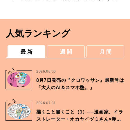
ナのポン酢ナムル×日本酒
人気ランキング
最 新
週 間
月 間
1
No.
2026.08.06
8月7日発売の『クロワッサン』最新号は
「大人のAI＆スマホ塾。」
2
No.
2026.07.31
描くこと書くこと（1）──漫画家、イラ
ストレーター・オカヤイヅミさん×漫画
家・鶴谷香央理さん