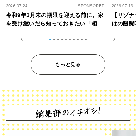
2026.07.24
SPONSORED
2026.07.13
令和9年3月末の期限を迎える前に。家
【リゾナ
を受け継いだら知っておきたい「相続
はの醍醐
登記の義務化」
アペロ
もっと見る