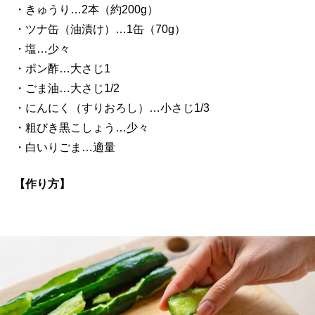
・きゅうり…2本（約200g）
・ツナ缶（油漬け）…1缶（70g）
・塩…少々
・ポン酢…大さじ1
・ごま油…大さじ1/2
・にんにく（すりおろし）…小さじ1/3
・粗びき黒こしょう…少々
・白いりごま…適量
【作り方】