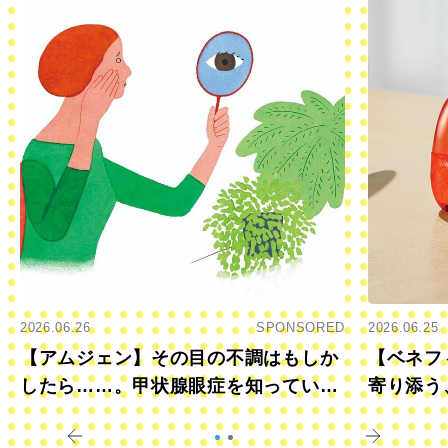
2026.06.26
SPONSORED
2026.06.25
【アムジェン】その目の不調はもしか
【ベネフ
したら……。甲状腺眼症を知っていま
寄り添う
すか？
きに