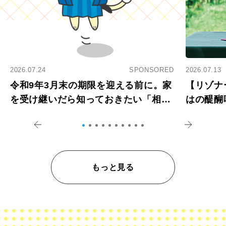
2026.07.24
SPONSORED
2026.07.13
令和9年3月末の期限を迎える前に。家
【リゾナ
を受け継いだら知っておきたい「相続
はの醍醐
登記の義務化」
アペロ
もっと見る