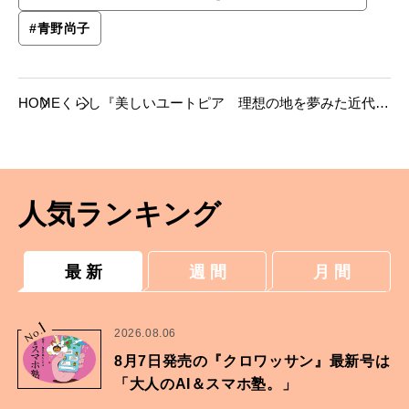
#
青野尚子
HOME
くらし
『美しいユートピア 理想の地を夢みた近代日
本の群像』パナソニック汐留美術館──芸術家
が夢想したさまざまなユートピア
人気ランキング
最 新
週 間
月 間
1
No.
2026.08.06
8月7日発売の『クロワッサン』最新号は
「大人のAI＆スマホ塾。」