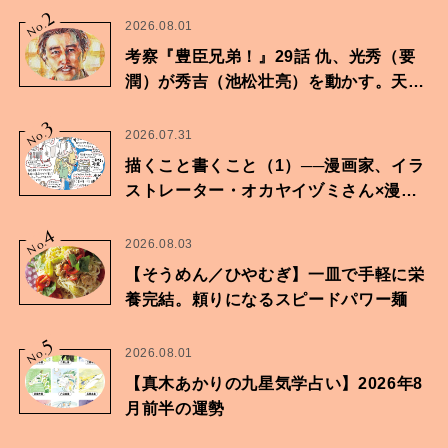
2
No.
2026.08.01
考察『豊臣兄弟！』29話 仇、光秀（要
潤）が秀吉（池松壮亮）を動かす。天下
に向けた兄弟の分岐点。
3
No.
2026.07.31
描くこと書くこと（1）──漫画家、イラ
ストレーター・オカヤイヅミさん×漫画
家・鶴谷香央理さん
4
No.
2026.08.03
【そうめん／ひやむぎ】一皿で手軽に栄
養完結。頼りになるスピードパワー麺
5
No.
2026.08.01
【真木あかりの九星気学占い】2026年8
月前半の運勢