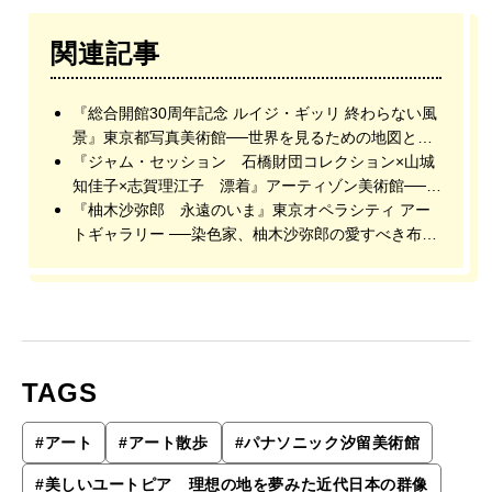
関連記事
『総合開館30周年記念 ルイジ・ギッリ 終わらない風
景』東京都写真美術館──世界を見るための地図とし
てのギッリの写真
『ジャム・セッション 石橋財団コレクション×山城
知佳子×志賀理江子 漂着』アーティゾン美術館──沖
縄と東北、二つの場所の記憶を紡ぐ
『柚木沙弥郎 永遠のいま』東京オペラシティ アー
トギャラリー ──染色家、柚木沙弥郎の愛すべき布と
造形
TAGS
#
アート
#
アート散歩
#
パナソニック汐留美術館
#
美しいユートピア 理想の地を夢みた近代日本の群像