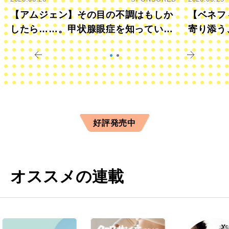
【アムジェン】その目の不調はもしか
【ベネフ
したら……。甲状腺眼症を知っていま
寄り添う
すか？
きに
好評発売中
オススメの連載