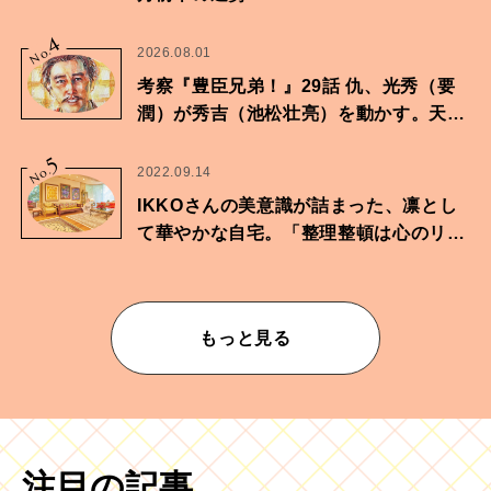
4
No.
2026.08.01
考察『豊臣兄弟！』29話 仇、光秀（要
潤）が秀吉（池松壮亮）を動かす。天下
に向けた兄弟の分岐点。
5
No.
2022.09.14
IKKOさんの美意識が詰まった、凛とし
て華やかな自宅。「整理整頓は心のリズ
ムが乱されないための作業」。
もっと見る
注目の記事