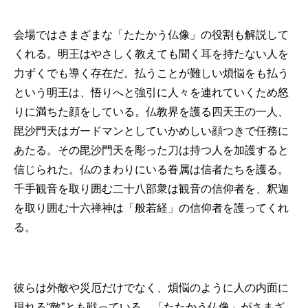
会場ではさまざまな「たたかう仏像」の役割も解説して
くれる。明王はやさしく教えても聞く耳を持たない人を
力ずくでも導く存在だ。払うことが難しい煩悩をも払う
という明王は、悟りへと強引に人々を連れていくため怒
りに満ちた顔をしている。仏教界を護る四天王の一人、
毘沙門天はガードマンとしていかめしい顔つきで任務に
あたる。その毘沙門天を彫った刀は持つ人を加護すると
信じられた。仏のまわりにいる眷属は信者たちを護る。
千手観音を取り囲む二十八部衆は観音の信仰者を、釈迦
を取り囲む十六禅神は「般若経」の信仰者を護ってくれ
る。
彼らは外敵や災厄だけでなく、煩悩のように人の内面に
現れる“敵”とも戦っている。「たたかう仏像」がさまざ