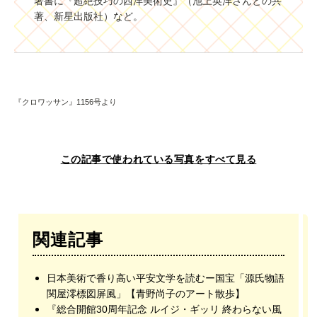
著書に『超絶技巧の西洋美術史』（池上英洋さんとの共
著、新星出版社）など。
『クロワッサン』1156号より
この記事で使われている写真をすべて見る
関連記事
日本美術で香り高い平安文学を読むー国宝「源氏物語
関屋澪標図屏風」【青野尚子のアート散歩】
『総合開館30周年記念 ルイジ・ギッリ 終わらない風