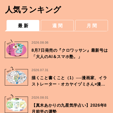
人気ランキング
最 新
週 間
月 間
1
No.
2026.08.06
8月7日発売の『クロワッサン』最新号は
「大人のAI＆スマホ塾。」
2
No.
2026.07.31
描くこと書くこと（1）──漫画家、イラ
ストレーター・オカヤイヅミさん×漫画
家・鶴谷香央理さん
3
No.
2026.08.01
【真木あかりの九星気学占い】2026年8
月前半の運勢