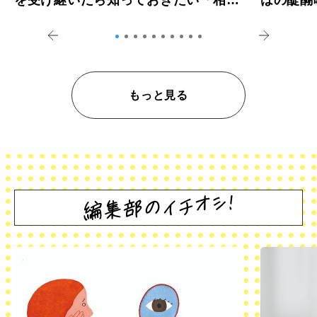
を受け継いだら知っておきたい「相続
はの醍醐
登記の義務化」
アペロ
もっと見る