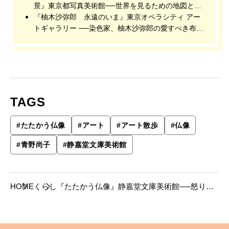
景』東京都写真美術館──世界を見るための地図とし
てのギッリの写真
『柚木沙弥郎 永遠のいま』東京オペラシティ アー
トギャラリー ──染色家、柚木沙弥郎の愛すべき布と
造形
TAGS
#
たたかう仏像
#
アート
#
アート散歩
#
仏像
#
青野尚子
#
静嘉堂文庫美術館
HOME
くらし
『たたかう仏像』静嘉堂文庫美術館──怒りの
表情で衆生を導く仏たち