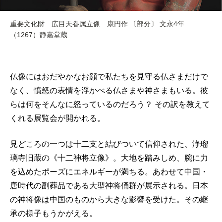
重要文化財 広目天眷属立像 康円作 〔部分〕 文永4年
（1267）静嘉堂蔵
仏像にはおだやかなお顔で私たちを見守る仏さまだけで
なく、憤怒の表情を浮かべる仏さまや神さまもいる。彼
らは何をそんなに怒っているのだろう？ その訳を教えて
くれる展覧会が開かれる。
見どころの一つは十二支と結びついて信仰された、浄瑠
璃寺旧蔵の《十二神将立像》。大地を踏みしめ、腕に力
を込めたポーズにエネルギーが満ちる。あわせて中国・
唐時代の副葬品である大型神将俑群が展示される。日本
の神将像は中国のものから大きな影響を受けた。その継
承の様子もうかがえる。