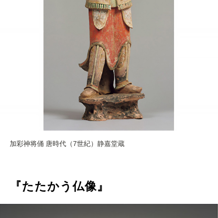
加彩神将俑 唐時代（7世紀）静嘉堂蔵
『たたかう仏像』