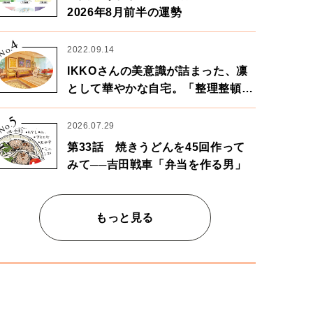
2026年8月前半の運勢
4
No.
2022.09.14
IKKOさんの美意識が詰まった、凛
として華やかな自宅。「整理整頓は
心のリズムが乱されないための作
5
業」。
No.
2026.07.29
第33話 焼きうどんを45回作って
みて──吉田戦車「弁当を作る男」
もっと見る