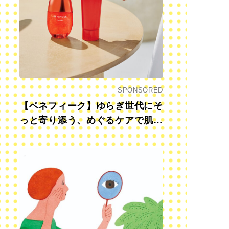
SPONSORED
【ベネフィーク】ゆらぎ世代にそ
っと寄り添う、めぐるケアで肌も
心も前向きに