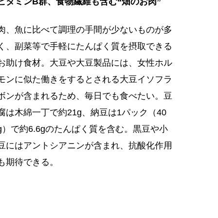
ビタミンB群、食物繊維も含む“畑のお肉”
肉、魚に比べて調理の手間が少ないものが多
く、副菜等で手軽にたんぱく質を摂取できる
お助け食材。大豆や大豆製品には、女性ホル
モンに似た働きをするとされる大豆イソフラ
ボンが含まれるため、毎日でも食べたい。豆
腐は木綿一丁で約21g、納豆は1パック（40
g）で約6.6gのたんぱく質を含む。黒豆や小
豆にはアントシアニンが含まれ、抗酸化作用
も期待できる。