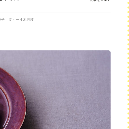
桃子 文・一寸木芳枝