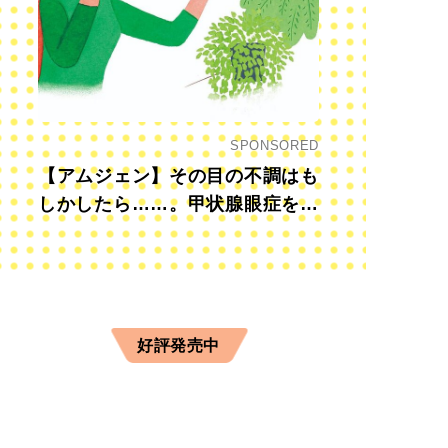
SPONSORED
【アムジェン】その目の不調はも
しかしたら……。甲状腺眼症を知
っていますか？
好評発売中