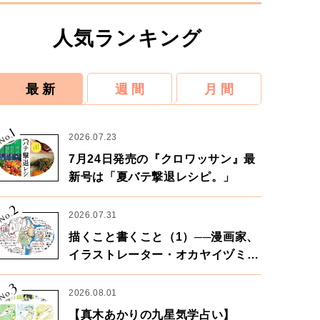
人気ランキング
最 新
週 間
月 間
1
No.
2026.07.23
7月24日発売の『クロワッサン』最
新号は「夏バテ撃退レシピ。」
2
No.
2026.07.31
描くこと書くこと（1）──漫画家、
イラストレーター・オカヤイヅミさ
ん×漫画家・鶴谷香央理さん
3
No.
2026.08.01
【真木あかりの九星気学占い】