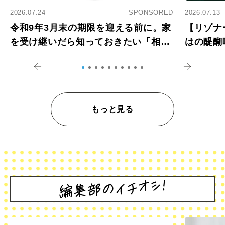
2026.07.24
SPONSORED
2026.07.13
令和9年3月末の期限を迎える前に。家
【リゾナ
を受け継いだら知っておきたい「相続
はの醍醐
登記の義務化」
アペロ
もっと見る