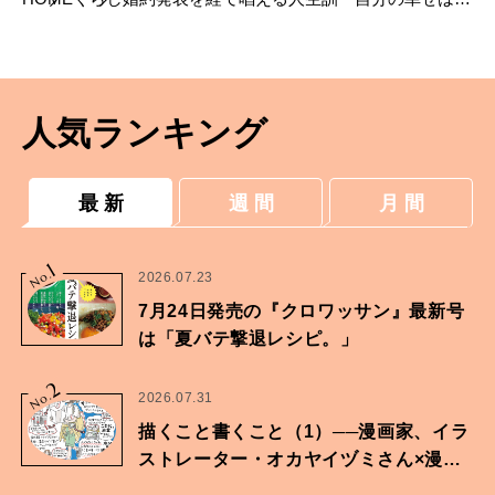
分で作り出す」──「Opalite」（テイラー・ス
ウィフト）
人気ランキング
最 新
週 間
月 間
1
No.
2026.07.23
7月24日発売の『クロワッサン』最新号
は「夏バテ撃退レシピ。」
2
No.
2026.07.31
描くこと書くこと（1）──漫画家、イラ
ストレーター・オカヤイヅミさん×漫画
家・鶴谷香央理さん