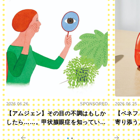
2026.06.26
SPONSORED
2026.06.25
【アムジェン】その目の不調はもしか
【ベネフ
したら……。甲状腺眼症を知っていま
寄り添う
すか？
きに