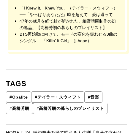
「I Knew It, I Knew You」（テイラー・スウィフト）
──「やっぱりあなただ」時を超えて、愛は還ってく
る
47年の歳月を経て封が解かれた、細野晴臣制作の幻
の逸品。【高橋芳朗の暮らしのプレイリスト】
BTS再始動に向けて、モードの変化を窺わせる3曲の
シングル──「Killin’ It Girl」（j-hope）
TAGS
#
Opalite
#
テイラー・スウィフト
#
音楽
#
高橋芳朗
#
高橋芳朗の暮らしのプレイリスト
HOME
くらし
婚約発表を経て唱える人生訓「自分の幸せは自