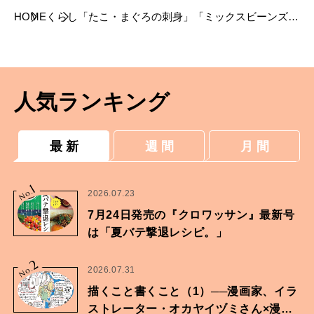
HOME
くらし
「たこ・まぐろの刺身」「ミックスビーンズ」
「大豆」を使った、加熱なし＆たんぱく質も摂
れる満足おかず
人気ランキング
最 新
週 間
月 間
1
No.
2026.07.23
7月24日発売の『クロワッサン』最新号
は「夏バテ撃退レシピ。」
2
No.
2026.07.31
描くこと書くこと（1）──漫画家、イラ
ストレーター・オカヤイヅミさん×漫画