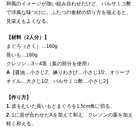
和風のイメージが強い組み合わせだけど、バルサミコ酢
で洋風な味つけに。ふたつの食材の切り方を揃えると、
見栄えもよくなる。
【材料（2人分）】
まぐろ（さく）…160g
長いも…160g
クレソン…3～4茎（葉の部分を使用）
A［
醤油…小さじ2、練りわさび…小さじ1/2、オリーブ
オイル…大さじ1/2、バルサミコ酢…小さじ2
］
【作り方】
1.
皮をむいた長いもとまぐろを1.5cm角に切る。
2.
1に混ぜ合わせたAを加えて和え、クレソンの葉を加え
軽く和える。