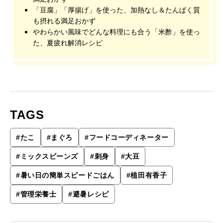
「豆腐」「厚揚げ」を使った、加熱なし＆たんぱく質
も摂れる満足おかず
やわらかい風味でどんな料理にも合う「米酢」を使っ
た、夏疲れ解消レシピ
TAGS
#
たこ
#
まぐろ
#
フードコーディネーター
#
ミックスビーンズ
#
刺身
#
大豆
#
暑い日の簡単スピードごはん
#
植田有香子
#
管理栄養士
#
避暑レシピ