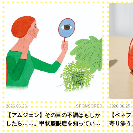
2026.06.26
SPONSORED
2026.06.25
【アムジェン】その目の不調はもしか
【ベネフ
したら……。甲状腺眼症を知っていま
寄り添う
すか？
きに