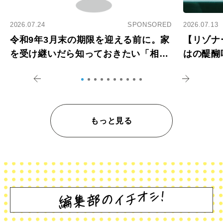
2026.07.24
SPONSORED
2026.07.13
令和9年3月末の期限を迎える前に。家
【リゾナ
を受け継いだら知っておきたい「相続
はの醍醐
登記の義務化」
アペロ
もっと見る