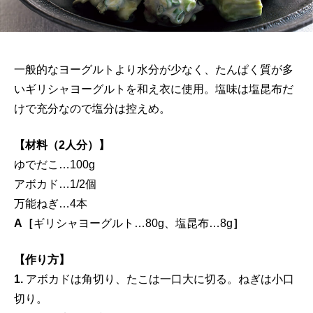
一般的なヨーグルトより水分が少なく、たんぱく質が多
いギリシャヨーグルトを和え衣に使用。塩味は塩昆布だ
けで充分なので塩分は控えめ。
【材料（2人分）】
ゆでだこ…100g
アボカド…1/2個
万能ねぎ…4本
A［
ギリシャヨーグルト…80g、塩昆布…8g
］
【作り方】
1.
アボカドは角切り、たこは一口大に切る。ねぎは小口
切り。