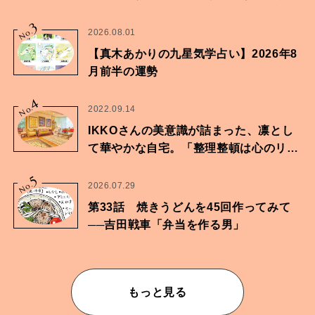
家・鶴谷香央理さん
3
No.
2026.08.01
【真木あかりの九星気学占い】2026年8
月前半の運勢
4
No.
2022.09.14
IKKOさんの美意識が詰まった、凛とし
て華やかな自宅。「整理整頓は心のリズ
ムが乱されないための作業」。
5
No.
2026.07.29
第33話 焼きうどんを45回作ってみて
──吉田戦車「弁当を作る男」
もっと見る