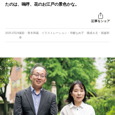
たのは、嗚呼、花のお江戸の景色かな。
記事をシェア
2025.07.24
撮影・青木和義 イラストレーション・辛酸なめ子 構成＆文・堀越和
幸