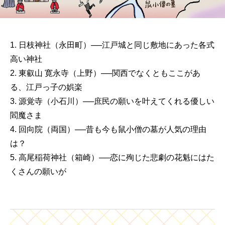
1. 日枝神社（永田町）──江戸城と同じ敷地にあった各式
高い神社
2. 東叡山 寛永寺（上野）──関西でなくともここがあ
る、江戸っ子の娯楽
3. 源覚寺（小石川）──庶民の願いを叶えてくれる優しい
閻魔さま
4. 回向院（両国）──昔も今も鼠小僧の墓が人気の理由
は？
5. 高尾稲荷神社（箱崎）──恋に殉じた悲劇の花魁にはた
くさんの願いが