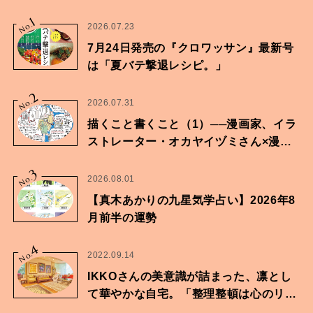
1
No.
2026.07.23
7月24日発売の『クロワッサン』最新号
は「夏バテ撃退レシピ。」
2
No.
2026.07.31
描くこと書くこと（1）──漫画家、イラ
ストレーター・オカヤイヅミさん×漫画
家・鶴谷香央理さん
3
No.
2026.08.01
【真木あかりの九星気学占い】2026年8
月前半の運勢
4
No.
2022.09.14
IKKOさんの美意識が詰まった、凛とし
て華やかな自宅。「整理整頓は心のリズ
ムが乱されないための作業」。