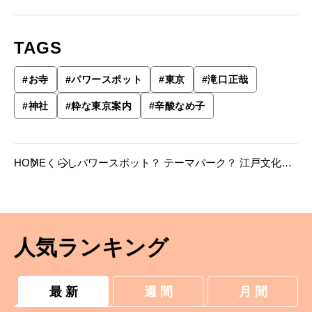
TAGS
#
お寺
#
パワースポット
#
東京
#
滝口正哉
#
神社
#
粋な東京案内
#
辛酸なめ子
HOME
くらし
パワースポット？ テーマパーク？ 江戸文化研
究家・滝口正哉さんとコラムニスト・辛酸なめ
子さんが訪ねる「武士や町人が親しんだ神社と
お寺」
人気ランキング
最 新
週 間
月 間