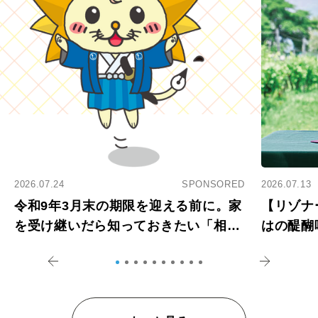
2026.07.24
SPONSORED
2026.07.13
令和9年3月末の期限を迎える前に。家
【リゾナ
を受け継いだら知っておきたい「相続
はの醍醐
登記の義務化」
アペロ