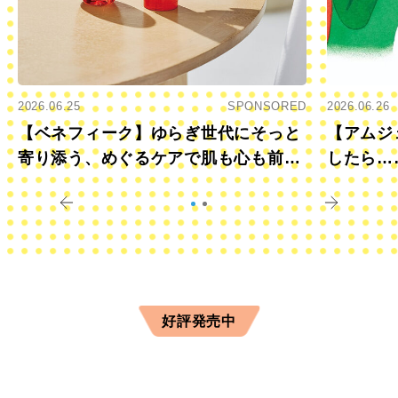
2026.06.25
SPONSORED
2026.06.26
【ベネフィーク】ゆらぎ世代にそっと
【アムジ
寄り添う、めぐるケアで肌も心も前向
したら…
きに
すか？
好評発売中