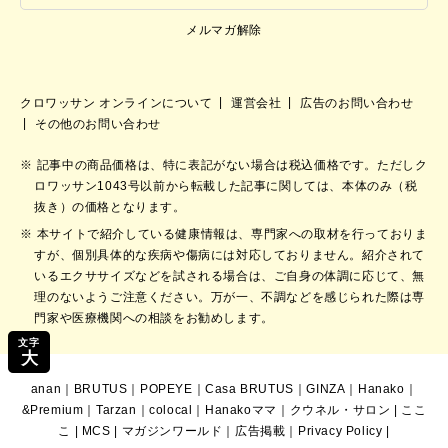
メルマガ解除
クロワッサン オンラインについて
運営会社
広告のお問い合わせ
その他のお問い合わせ
記事中の商品価格は、特に表記がない場合は税込価格です。ただしク
ロワッサン1043号以前から転載した記事に関しては、本体のみ（税
抜き）の価格となります。
本サイトで紹介している健康情報は、専門家への取材を行っておりま
すが、個別具体的な疾病や傷病には対応しておりません。紹介されて
いるエクササイズなどを試される場合は、ご自身の体調に応じて、無
理のないようご注意ください。万が一、不調などを感じられた際は専
門家や医療機関への相談をお勧めします。
文字
大
anan
｜
BRUTUS
｜
POPEYE
｜
Casa BRUTUS
｜
GINZA
｜
Hanako
｜
&Premium
｜
Tarzan
｜
colocal
｜
Hanakoママ
｜
クウネル・サロン
|
ここ
こ
|
MCS
|
マガジンワールド
｜
広告掲載
｜
Privacy Policy
|