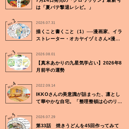
7月24日発売の『クロワッサン』最新号
は「夏バテ撃退レシピ。」
2
No.
2026.07.31
描くこと書くこと（1）──漫画家、イラ
ストレーター・オカヤイヅミさん×漫画
家・鶴谷香央理さん
3
No.
2026.08.01
【真木あかりの九星気学占い】2026年8
月前半の運勢
4
No.
2022.09.14
IKKOさんの美意識が詰まった、凛とし
て華やかな自宅。「整理整頓は心のリズ
ムが乱されないための作業」。
5
No.
2026.07.29
第33話 焼きうどんを45回作ってみて