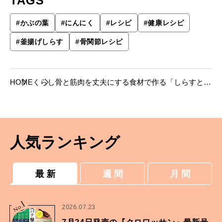
TAGS
#
かぶの葉
#
にんにく
#
レシピ
#
健康レシピ
#
釜揚げしらす
#
骨関節レシピ
HOME
くらし
骨と筋肉を丈夫にする食材で作る「しらすとか
ぶの葉のオイル蒸し」植田有香子さんの毎日役
立つ簡単レシピ
人気ランキング
最 新
週 間
月 間
1
No.
2026.07.23