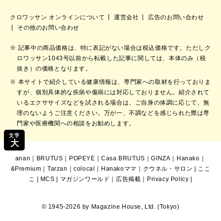
クロワッサン オンラインについて
運営会社
広告のお問い合わせ
その他のお問い合わせ
記事中の商品価格は、特に表記がない場合は税込価格です。ただしク
ロワッサン1043号以前から転載した記事に関しては、本体のみ（税
抜き）の価格となります。
本サイトで紹介している健康情報は、専門家への取材を行っておりま
すが、個別具体的な疾病や傷病には対応しておりません。紹介されて
いるエクササイズなどを試される場合は、ご自身の体調に応じて、無
理のないようご注意ください。万が一、不調などを感じられた際は専
門家や医療機関への相談をお勧めします。
文字
大
anan
｜
BRUTUS
｜
POPEYE
｜
Casa BRUTUS
｜
GINZA
｜
Hanako
｜
&Premium
｜
Tarzan
｜
colocal
｜
Hanakoママ
｜
クウネル・サロン
|
ここ
こ
|
MCS
|
マガジンワールド
｜
広告掲載
｜
Privacy Policy
|
© 1945-2026 by Magazine House, Ltd. (Tokyo)