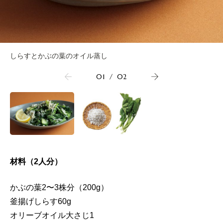
しらすとかぶの葉のオイル蒸し
01
/
02
材料（2人分）
かぶの葉2〜3株分（200g）
釜揚げしらす60g
オリーブオイル大さじ1