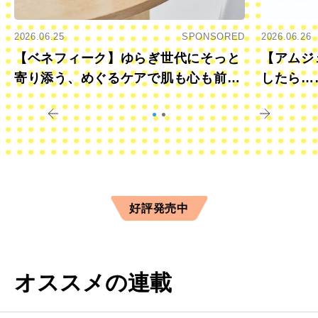
2026.06.25
SPONSORED
2026.06.26
【ベネフィーク】ゆらぎ世代にそっと
【アムジ
寄り添う、めぐるケアで肌も心も前向
したら…
きに
すか？
好評発売中
オススメの連載