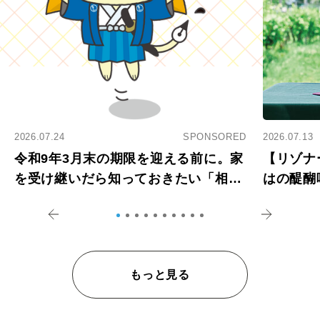
2026.07.24
SPONSORED
2026.07.13
令和9年3月末の期限を迎える前に。家
【リゾナ
を受け継いだら知っておきたい「相続
はの醍醐
登記の義務化」
アペロ
もっと見る