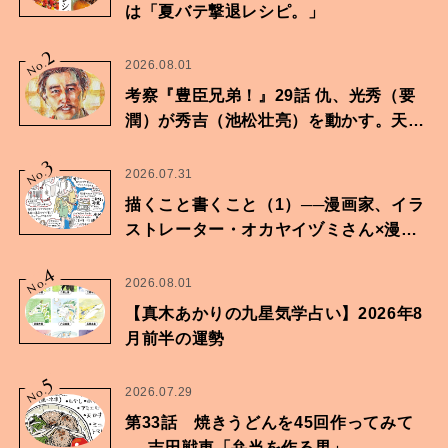
は「夏バテ撃退レシピ。」
2
No.
2026.08.01
考察『豊臣兄弟！』29話 仇、光秀（要
潤）が秀吉（池松壮亮）を動かす。天下
に向けた兄弟の分岐点。
3
No.
2026.07.31
描くこと書くこと（1）──漫画家、イラ
ストレーター・オカヤイヅミさん×漫画
家・鶴谷香央理さん
4
No.
2026.08.01
【真木あかりの九星気学占い】2026年8
月前半の運勢
5
No.
2026.07.29
第33話 焼きうどんを45回作ってみて
──吉田戦車「弁当を作る男」