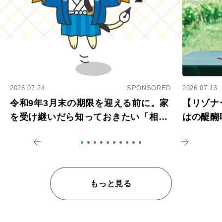
2026.07.24
SPONSORED
2026.07.13
令和9年3月末の期限を迎える前に。家
【リゾナ
を受け継いだら知っておきたい「相続
はの醍醐
登記の義務化」
アペロ
もっと見る