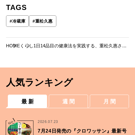
TAGS
#
冷蔵庫
#
重松久惠
HOME
くらし
1日14品目の健康法を実践する、重松久惠さん
の技あり冷蔵庫。
人気ランキング
最 新
週 間
月 間
1
No.
2026.07.23
7月24日発売の『クロワッサン』最新号