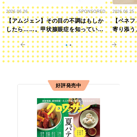
2026.06.26
SPONSORED
2026.06.25
【アムジェン】その目の不調はもしか
【ベネフ
したら……。甲状腺眼症を知っていま
寄り添う
すか？
きに
好評発売中