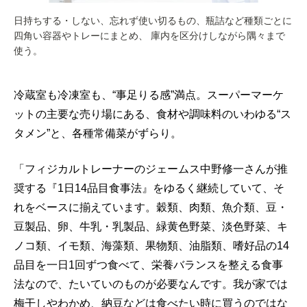
日持ちする・しない、忘れず使い切るもの、瓶詰など種類ごとに
四角い容器やトレーにまとめ、 庫内を区分けしながら隅々まで
使う。
冷蔵室も冷凍室も、“事足りる感”満点。スーパーマーケ
ットの主要な売り場にある、食材や調味料のいわゆる“ス
タメン”と、各種常備菜がずらり。
「フィジカルトレーナーのジェームス中野修一さんが推
奨する『1日14品目食事法』をゆるく継続していて、そ
れをベースに揃えています。穀類、肉類、魚介類、豆・
豆製品、卵、牛乳・乳製品、緑黄色野菜、淡色野菜、キ
ノコ類、イモ類、海藻類、果物類、油脂類、嗜好品の14
品目を一日1回ずつ食べて、栄養バランスを整える食事
法なので、たいていのものが必要なんです。我が家では
梅干しやわかめ、納豆などは食べたい時に買うのではな