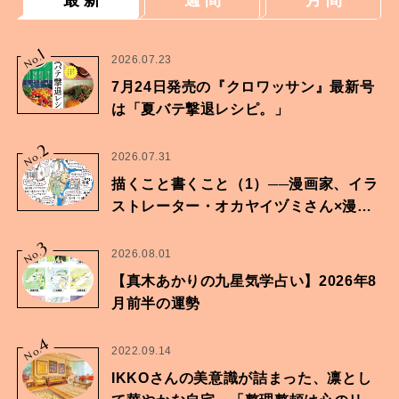
1
No.
2026.07.23
7月24日発売の『クロワッサン』最新号
は「夏バテ撃退レシピ。」
2
No.
2026.07.31
描くこと書くこと（1）──漫画家、イラ
ストレーター・オカヤイヅミさん×漫画
家・鶴谷香央理さん
3
No.
2026.08.01
【真木あかりの九星気学占い】2026年8
月前半の運勢
4
No.
2022.09.14
IKKOさんの美意識が詰まった、凛とし