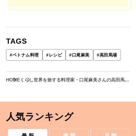
TAGS
#
ベトナム料理
#
レシピ
#
口尾麻美
#
高田馬場
HOME
くらし
世界を旅する料理家・口尾麻美さんの高田馬場
ガイド。アジア各国の食を楽しみ、自宅では異
国の味を再現。
人気ランキング
最 新
週 間
月 間