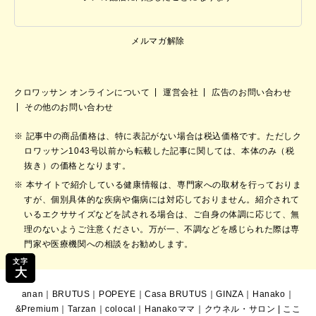
メルマガ解除
クロワッサン オンラインについて
運営会社
広告のお問い合わせ
その他のお問い合わせ
記事中の商品価格は、特に表記がない場合は税込価格です。ただしク
ロワッサン1043号以前から転載した記事に関しては、本体のみ（税
抜き）の価格となります。
本サイトで紹介している健康情報は、専門家への取材を行っておりま
すが、個別具体的な疾病や傷病には対応しておりません。紹介されて
いるエクササイズなどを試される場合は、ご自身の体調に応じて、無
理のないようご注意ください。万が一、不調などを感じられた際は専
門家や医療機関への相談をお勧めします。
文字
大
anan
｜
BRUTUS
｜
POPEYE
｜
Casa BRUTUS
｜
GINZA
｜
Hanako
｜
&Premium
｜
Tarzan
｜
colocal
｜
Hanakoママ
｜
クウネル・サロン
|
ここ