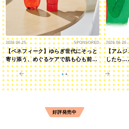
2026.06.25
SPONSORED
2026.06.26
【ベネフィーク】ゆらぎ世代にそっと
【アムジ
寄り添う、めぐるケアで肌も心も前向
したら…
きに
すか？
好評発売中