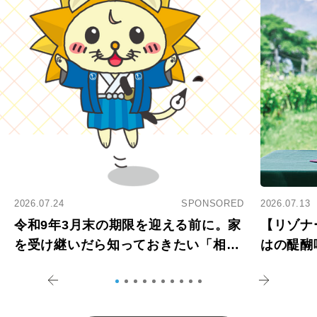
2026.07.24
SPONSORED
2026.07.13
令和9年3月末の期限を迎える前に。家
【リゾナ
を受け継いだら知っておきたい「相続
はの醍醐
登記の義務化」
アペロ