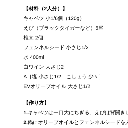
【材料（2人分）】
キャベツ 小1/6個（120g）
えび（ブラックタイガーなど）6尾
椎茸 2個
フェンネルシード 小さじ1/2
水 400ml
白ワイン 大さじ2
A［塩 小さじ1/2 こしょう 少々］
EVオリーブオイル 大さじ1/2
【作り方】
1.
キャベツは一口大にちぎる。えびは背開き
2.
鍋にオリーブオイルとフェンネルシードを