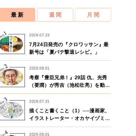
最 新
週 間
月 間
1
No.
2026.07.23
7月24日発売の『クロワッサン』最
新号は「夏バテ撃退レシピ。」
2
No.
2026.08.01
考察『豊臣兄弟！』29話 仇、光秀
（要潤）が秀吉（池松壮亮）を動か
す。天下に向けた兄弟の分岐点。
3
No.
2026.07.31
描くこと書くこと（1）──漫画家、
イラストレーター・オカヤイヅミさ
ん×漫画家・鶴谷香央理さん
4
No.
2026.08.01