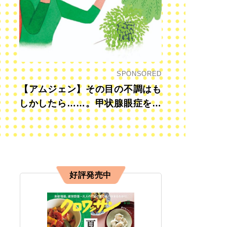
SPONSORED
【アムジェン】その目の不調はも
しかしたら……。甲状腺眼症を知
っていますか？
好評発売中