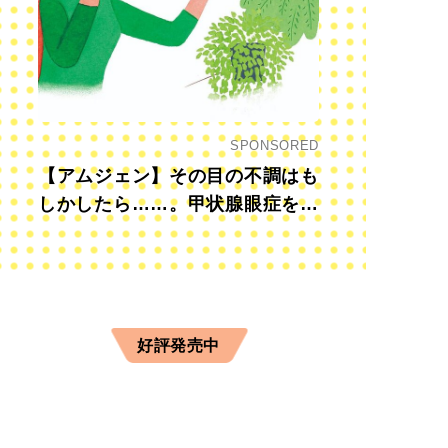
SPONSORED
【アムジェン】その目の不調はも
しかしたら……。甲状腺眼症を知
っていますか？
好評発売中