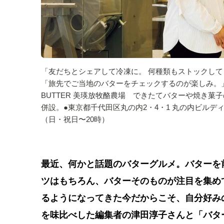
「友だちとシェアして冷凍に。 何種類もストックして
「旅先でご当地のバターをチェックするのが楽しみ。
BUTTER 美瑛放牧酪農場 できたてバターや焼き
併設。●東京都千代田区丸の内2・4・1 丸の内ビルディングB
（日・祝日〜20時）
最近、何かと話題のバターグルメ。バターを
ツはもちろん、バターそのものが注目を集め
るようになってきた今だからこそ、自分好みの
を味比べした編集者の津田淳子さんと「バタ