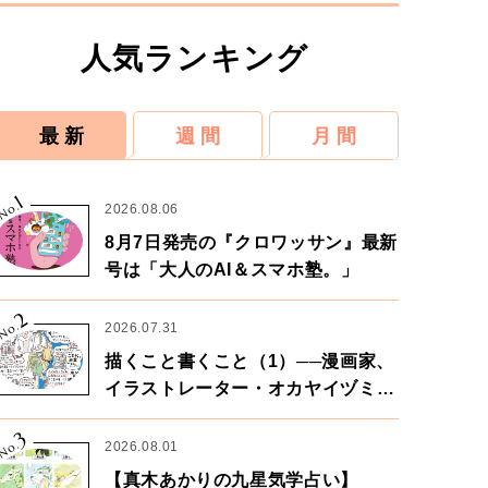
人気ランキング
最 新
週 間
月 間
1
No.
2026.08.06
8月7日発売の『クロワッサン』最新
号は「大人のAI＆スマホ塾。」
2
No.
2026.07.31
描くこと書くこと（1）──漫画家、
イラストレーター・オカヤイヅミさ
ん×漫画家・鶴谷香央理さん
3
No.
2026.08.01
【真木あかりの九星気学占い】