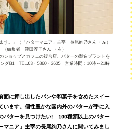
ます。」（「バターマニア」主宰 長尾絢乃さん ・左）
」（編集者 津田淳子さん ・右）
菓子のショップとカフェの複合店。バターの製造プラントを
1 TEL.03・5860・3695 営業時間：10時～21時
前面に押し出したパンや和菓子を含めたスイー
ています。個性豊かな国内外のバターが手に入
バターを見つけたい! 100種類以上のバター
ーマニア」主宰の長尾絢乃さんに聞いてみまし