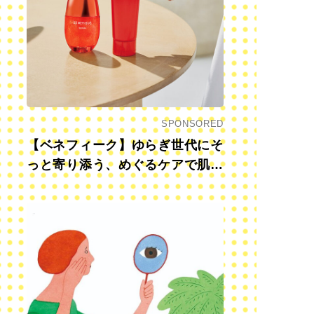
SPONSORED
【ベネフィーク】ゆらぎ世代にそ
っと寄り添う、めぐるケアで肌も
心も前向きに