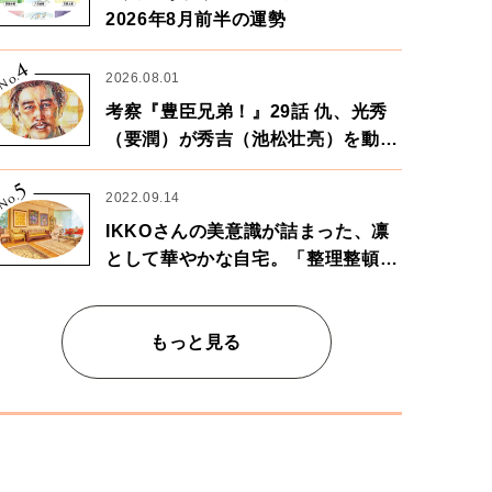
2026年8月前半の運勢
4
No.
2026.08.01
考察『豊臣兄弟！』29話 仇、光秀
（要潤）が秀吉（池松壮亮）を動か
す。天下に向けた兄弟の分岐点。
5
No.
2022.09.14
IKKOさんの美意識が詰まった、凛
として華やかな自宅。「整理整頓は
心のリズムが乱されないための作
業」。
もっと見る