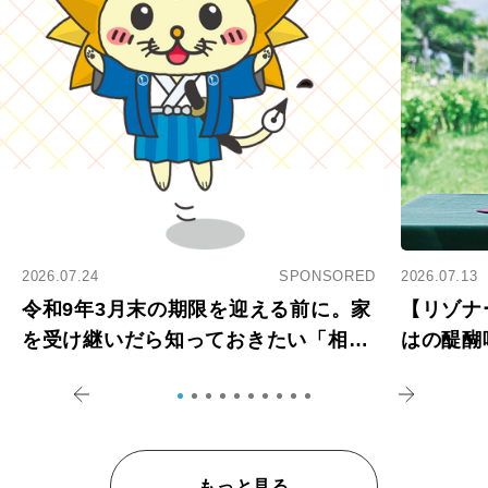
2026.07.24
SPONSORED
2026.07.13
令和9年3月末の期限を迎える前に。家
【リゾナ
を受け継いだら知っておきたい「相続
はの醍醐
登記の義務化」
アペロ
もっと見る