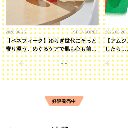
2026.06.25
SPONSORED
2026.06.26
【ベネフィーク】ゆらぎ世代にそっと
【アムジ
寄り添う、めぐるケアで肌も心も前向
したら…
きに
すか？
好評発売中