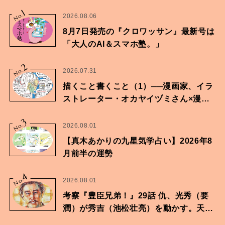
1
No.
2026.08.06
8月7日発売の『クロワッサン』最新号は
「大人のAI＆スマホ塾。」
2
No.
2026.07.31
描くこと書くこと（1）──漫画家、イラ
ストレーター・オカヤイヅミさん×漫画
家・鶴谷香央理さん
3
No.
2026.08.01
【真木あかりの九星気学占い】2026年8
月前半の運勢
4
No.
2026.08.01
考察『豊臣兄弟！』29話 仇、光秀（要
潤）が秀吉（池松壮亮）を動かす。天下
に向けた兄弟の分岐点。