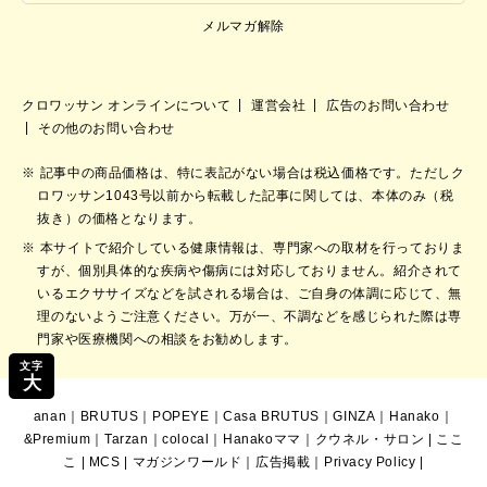
メルマガ解除
クロワッサン オンラインについて
運営会社
広告のお問い合わせ
その他のお問い合わせ
記事中の商品価格は、特に表記がない場合は税込価格です。ただしク
ロワッサン1043号以前から転載した記事に関しては、本体のみ（税
抜き）の価格となります。
本サイトで紹介している健康情報は、専門家への取材を行っておりま
すが、個別具体的な疾病や傷病には対応しておりません。紹介されて
いるエクササイズなどを試される場合は、ご自身の体調に応じて、無
理のないようご注意ください。万が一、不調などを感じられた際は専
門家や医療機関への相談をお勧めします。
文字
大
anan
｜
BRUTUS
｜
POPEYE
｜
Casa BRUTUS
｜
GINZA
｜
Hanako
｜
&Premium
｜
Tarzan
｜
colocal
｜
Hanakoママ
｜
クウネル・サロン
|
ここ
こ
|
MCS
|
マガジンワールド
｜
広告掲載
｜
Privacy Policy
|