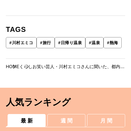
TAGS
#
川村エミコ
#
旅行
#
日帰り温泉
#
温泉
#
熱海
HOME
くらし
お笑い芸人・川村エミコさんに聞いた、都内か
ら日帰りで行く温泉ならここ！
人気ランキング
最 新
週 間
月 間