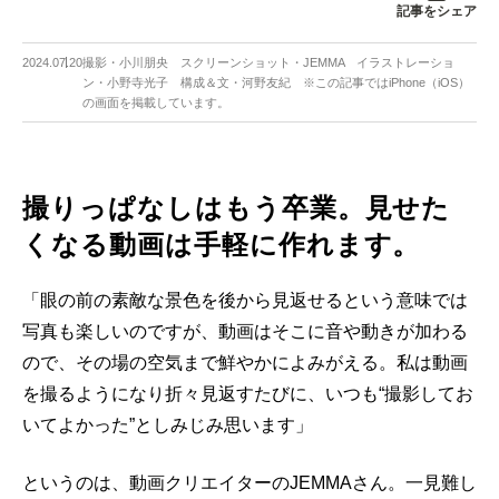
記事をシェア
2024.07.20
撮影・小川朋央 スクリーンショット・JEMMA イラストレーショ
ン・小野寺光子 構成＆文・河野友紀 ※この記事ではiPhone（iOS）
の画面を掲載しています。
撮りっぱなしはもう卒業。見せた
くなる動画は手軽に作れます。
「眼の前の素敵な景色を後から見返せるという意味では
写真も楽しいのですが、動画はそこに音や動きが加わる
ので、その場の空気まで鮮やかによみがえる。私は動画
を撮るようになり折々見返すたびに、いつも“撮影してお
いてよかった”としみじみ思います」
というのは、動画クリエイターのJEMMAさん。一見難し