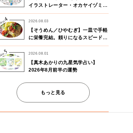
イラストレーター・オカヤイヅミさ
ん×漫画家・鶴谷香央理さん
4
No.
2026.08.03
【そうめん／ひやむぎ】一皿で手軽
に栄養完結。頼りになるスピードパ
ワー麺
5
No.
2026.08.01
【真木あかりの九星気学占い】
2026年8月前半の運勢
もっと見る