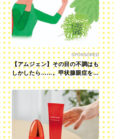
SPONSORED
【アムジェン】その目の不調はも
しかしたら……。甲状腺眼症を知
っていますか？