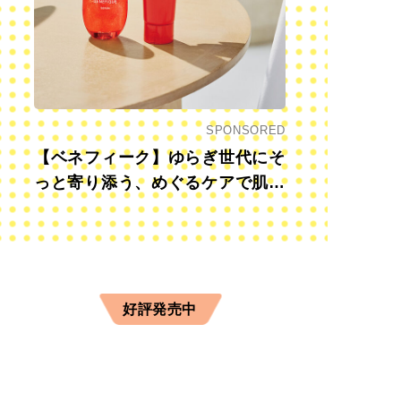
SPONSORED
【ベネフィーク】ゆらぎ世代にそ
っと寄り添う、めぐるケアで肌も
心も前向きに
好評発売中