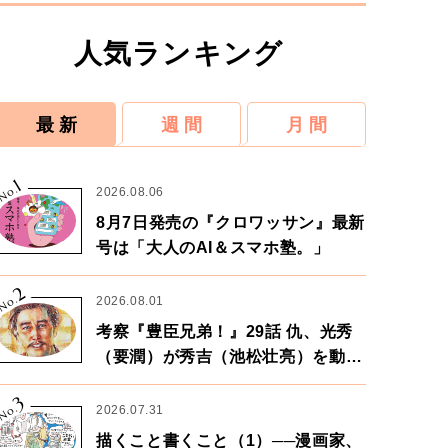
人気ランキング
最 新
週 間
月 間
1
No.
2026.08.06
8月7日発売の『クロワッサン』最新
号は「大人のAI＆スマホ塾。」
2
No.
2026.08.01
考察『豊臣兄弟！』29話 仇、光秀
（要潤）が秀吉（池松壮亮）を動か
す。天下に向けた兄弟の分岐点。
3
No.
2026.07.31
描くこと書くこと（1）──漫画家、