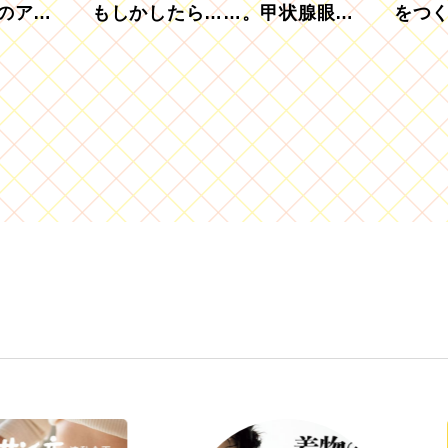
のアグ
もしかしたら……。甲状腺眼症
をつ
を知っていますか？