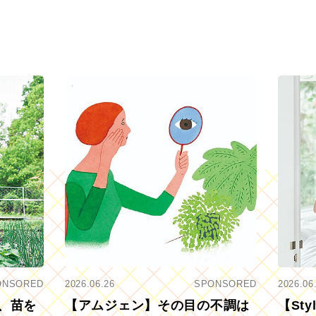
ONSORED
2026.06.26
SPONSORED
2026.06
、苗を
【アムジェン】その目の不調は
【St