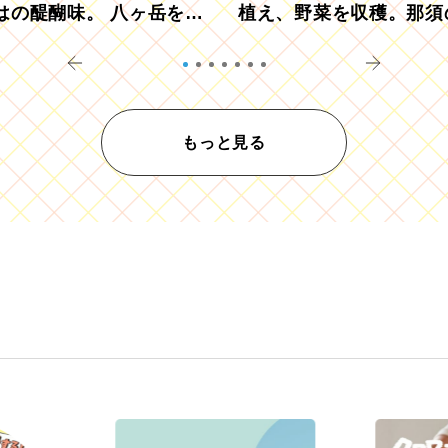
はの醍醐味。 八ヶ岳を望
植え、野菜を収穫。那須
ウ畑でアペロ
リツーリズモを体験
もっと見る