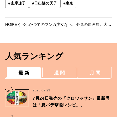
#
山岸凉子
#
日出処の天子
#
東京
HOME
くらし
かつてのマンガ少女なら、必見の原画展。大和
和紀×山岸凉子、巨匠ふたりの名作に会いに、
いざ札幌。
人気ランキング
最 新
週 間
月 間
1
No.
2026.07.23
7月24日発売の『クロワッサン』最新号
は「夏バテ撃退レシピ。」
2