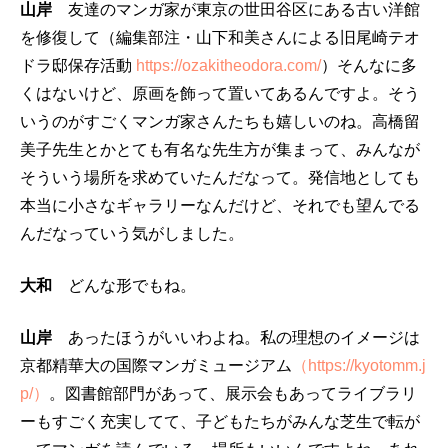
山岸
友達のマンガ家が東京の世田谷区にある古い洋館
を修復して（編集部注・山下和美さんによる旧尾崎テオ
ドラ邸保存活動
https://ozakitheodora.com/
）そんなに多
くはないけど、原画を飾って置いてあるんですよ。そう
いうのがすごくマンガ家さんたちも嬉しいのね。高橋留
美子先生とかとても有名な先生方が集まって、みんなが
そういう場所を求めていたんだなって。発信地としても
本当に小さなギャラリーなんだけど、それでも望んでる
んだなっていう気がしました。
大和
どんな形でもね。
山岸
あったほうがいいわよね。私の理想のイメージは
京都精華大の国際マンガミュージアム
（https://kyotomm.j
p/）
。図書館部門があって、展示会もあってライブラリ
ーもすごく充実してて、子どもたちがみんな芝生で転が