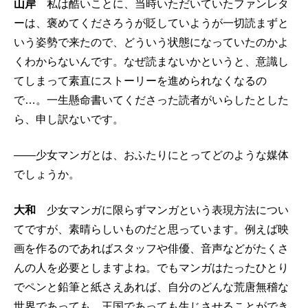
山岸
私は酷いことに、当時いただいていたファンレタ
ーは、褒めてくださろうが貶していようが一切読まずと
いう姿勢で来たので、どういう状態になっていたのかよ
くわからないんです。なぜ読まないかというと、意識し
てしまって素直にストーリーを進められなくなるの
で…。一生懸命書いてくださった読者がいらしたとした
ら、申し訳ないです。
――少女マンガとは、おふたりにとってどのような媒体
でしょうか。
大和
少女マンガに限らずマンガという表現方法につい
てですが、素晴らしいものだと思っています。例えば映
画を作るのであればスタッフや俳優、音声などがたくさ
んの人を必要としますよね。でもマンガはたったひとり
でペンと鉛筆と紙さえあれば、自分のどんな荒唐無稽な
世界であっても、王国であっても生じさせることができ