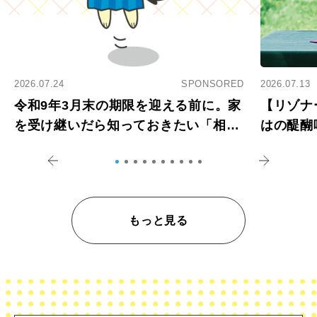
2026.07.24
SPONSORED
2026.07.13
令和9年3月末の期限を迎える前に。家
【リゾナ
を受け継いだら知っておきたい「相続
はの醍醐
登記の義務化」
アペロ
もっと見る