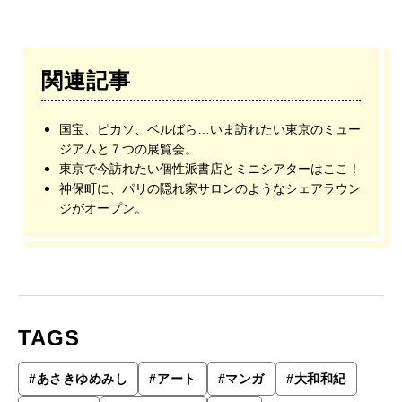
関連記事
国宝、ピカソ、ベルばら…いま訪れたい東京のミュー
ジアムと７つの展覧会。
東京で今訪れたい個性派書店とミニシアターはここ！
神保町に、パリの隠れ家サロンのようなシェアラウン
ジがオープン。
TAGS
#
あさきゆめみし
#
アート
#
マンガ
#
大和和紀