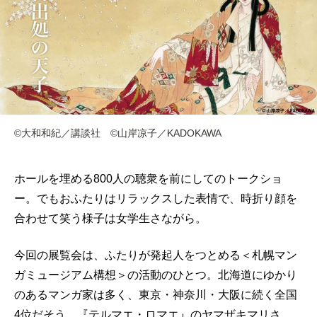
©️大和和紀／講談社 ©️山岸凉子／KADOKAWA
ホールを埋める800人の聴衆を前にしてのトークショ
ー。でもおふたりはリラックスした表情で、時折り顔を
合わせて笑う様子は女学生さながら。
今回の展覧会は、ふたりが発起人をつとめる＜札幌マン
ガミュージアム構想＞の活動のひとつ。北海道にゆかり
のあるマンガ家は多く、東京・神奈川・大阪に続く全国
4位だそう。『テルマエ・ロマエ』のヤマザキマリさ