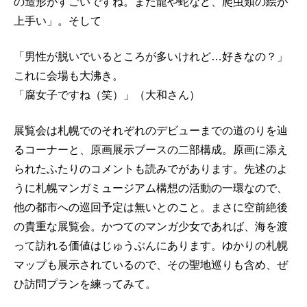
の造形がすごいですね。また龍や蛇など、爬虫類の絵が
上手い」。そして
「男性が脱いでいるところが多いけれど…好きなの？」
これに会場も大沸き。
「腐女子ですね（笑）」（大和さん）
展覧会は札幌でのそれぞれのデビューまでの道のりを辿
るコーナーと、原画展示ブースの二部構成。原画に添え
られたふたりのコメントも読みでがあります。先述のよ
うに札幌マンガミュージアム構想の活動の一環なので、
他の都市への巡回予定は無いとのこと。まさに空前絶後
の貴重な展覧会。かつてのマンガ少女であれば、海を渡
って訪れる価値はじゅうぶんにあります。ゆかりの札幌
マップも展示されているので、その聖地巡りも含め、ぜ
ひ訪問プランを練ってみて。