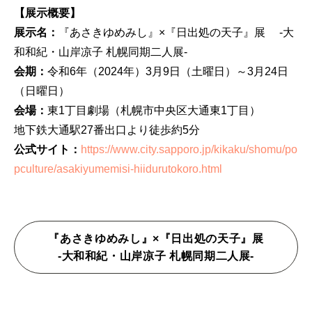
【展示概要】
展示名：
『あさきゆめみし』×『日出処の天子』展 -大
和和紀・山岸凉子 札幌同期二人展-
会期：
令和6年（2024年）3月9日（土曜日）～3月24日
（日曜日）
会場：
東1丁目劇場（札幌市中央区大通東1丁目）
地下鉄大通駅27番出口より徒歩約5分
公式サイト：
https://www.city.sapporo.jp/kikaku/shomu/po
pculture/asakiyumemisi-hiidurutokoro.html
『あさきゆめみし』×『日出処の天子』展
-大和和紀・山岸凉子 札幌同期二人展-