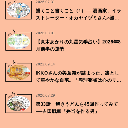
No.
2026.07.31
描くこと書くこと（1）──漫画家、イラ
ストレーター・オカヤイヅミさん×漫画
家・鶴谷香央理さん
3
No.
2026.08.01
【真木あかりの九星気学占い】2026年8
月前半の運勢
4
No.
2022.09.14
IKKOさんの美意識が詰まった、凛とし
て華やかな自宅。「整理整頓は心のリズ
ムが乱されないための作業」。
5
No.
2026.07.29
第33話 焼きうどんを45回作ってみて
──吉田戦車「弁当を作る男」