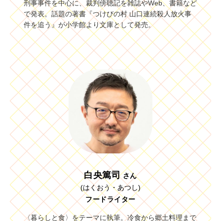
刑事事件を中心に、裁判傍聴記を雑誌やWeb、書籍など
で発表。話題の著書『つけびの村 山口連続殺人放火事
件を追う』が小学館より文庫として発売。
白央篤司
さん
(はくおう・あつし)
フードライター
〈暮らしと食〉をテーマに執筆。冷食から郷土料理まで