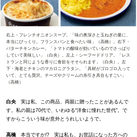
右上・フレンチオニオンスープ。「味の奥深さと玉ねぎの量に、
本当にびっくり。フランスパンと食べたい味」（高橋）。右下・
バターチキンカレー。「トマトの酸味が効いているのでさっぱり
していて美味しい」（白央）。左上・シーフードドリア。「レス
トランと同じような香りに食欲をそそられます」（白央）。左
下・海老とチキンのマカロニグラタン。「具材がゴロゴロ入って
いて、とても贅沢。チーズやクリームの糸引き具合もすごい」
（高橋）
白央
実は私、この商品、両親に贈ったことがあるんで
す。私の親は70代で、いわゆる“洋食に憧れた世代”。で
すからこういう味が意外とうれしいようで。
高橋
本当ですか!? 実は私も、お世話になった方への