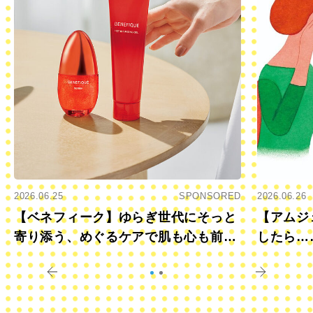
2026.06.25
SPONSORED
2026.06.26
【ベネフィーク】ゆらぎ世代にそっと
【アムジ
寄り添う、めぐるケアで肌も心も前向
したら…
きに
すか？