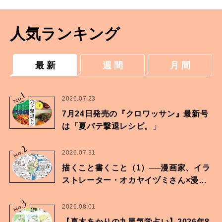
人気ランキング
最 新
週 間
月 間
1
No.
2026.07.23
7月24日発売の『クロワッサン』最新号
は「夏バテ撃退レシピ。」
2
No.
2026.07.31
描くこと書くこと（1）──漫画家、イラ
ストレーター・オカヤイヅミさん×漫画
家・鶴谷香央理さん
3
No.
2026.08.01
【真木あかりの九星気学占い】2026年8