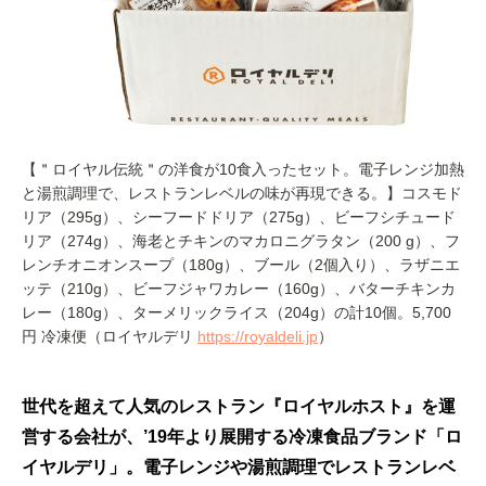
【＂ロイヤル伝統＂の洋食が10食入ったセット。電子レンジ加熱
と湯煎調理で、レストランレベルの味が再現できる。】コスモド
リア（295g）、シーフードドリア（275g）、ビーフシチュード
リア（274g）、海老とチキンのマカロニグラタン（200 g）、フ
レンチオニオンスープ（180g）、ブール（2個入り）、ラザニエ
ッテ（210g）、ビーフジャワカレー（160g）、バターチキンカ
レー（180g）、ターメリックライス（204g）の計10個。5,700
円 冷凍便（ロイヤルデリ
https://royaldeli.jp
）
世代を超えて人気のレストラン『ロイヤルホスト』を運
営する会社が、’19年より展開する冷凍食品ブランド「ロ
イヤルデリ」。電子レンジや湯煎調理でレストランレベ