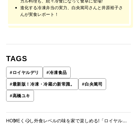
カル料理も、続々冷食になって食卓に登場!
進化する冷凍弁当の実力、白央篤司さんと井原裕子さ
んが実食レポート！
TAGS
#
ロイヤルデリ
#
冷凍食品
#
最新版！冷凍・冷蔵の新常識。
#
白央篤司
#
高橋ユキ
HOME
くらし
外食レベルの味を家で楽しめる!「ロイヤルデ
リ」試食会。