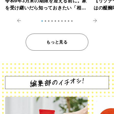
令和9年3月末の期限を迎える前に。家
【リゾナ
を受け継いだら知っておきたい「相続
はの醍醐
登記の義務化」
アペロ
もっと見る