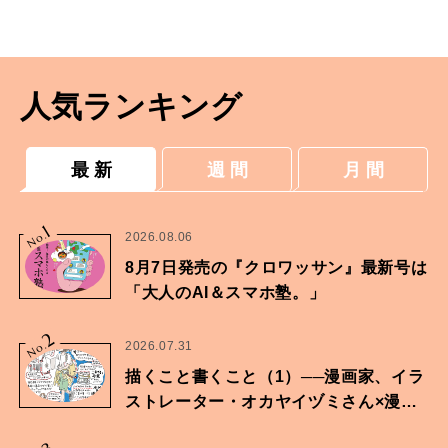
けた逸品スイーツ４選。
人気ランキング
最 新
週 間
月 間
1
No.
2026.08.06
8月7日発売の『クロワッサン』最新号は
「大人のAI＆スマホ塾。」
2
No.
2026.07.31
描くこと書くこと（1）──漫画家、イラ
ストレーター・オカヤイヅミさん×漫画
家・鶴谷香央理さん