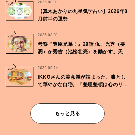
3
No.
2026.08.01
【真木あかりの九星気学占い】2026年8
月前半の運勢
4
No.
2026.08.01
考察『豊臣兄弟！』29話 仇、光秀（要
潤）が秀吉（池松壮亮）を動かす。天下
に向けた兄弟の分岐点。
5
No.
2022.09.14
IKKOさんの美意識が詰まった、凛とし
て華やかな自宅。「整理整頓は心のリズ
ムが乱されないための作業」。
もっと見る