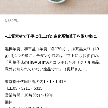
3,680円。
●上質素材で丁寧に仕上げた進化系和菓子を贈り物に。
黒糖羊羹、和三盆白羊羹（各170g）、抹茶黒大豆（40
g）を1つの箱に。モダンな包装はギフトにもおすすめ。
「和菓子店のHIGASHIYAとコラボしたオリジナル商品。
意外と知られていない逸品です」（真野さん）。
東京都千代田区丸の内1・1・1 B1F
TEL.03・3211・5315
営業時間：10時30分〜19時
無休