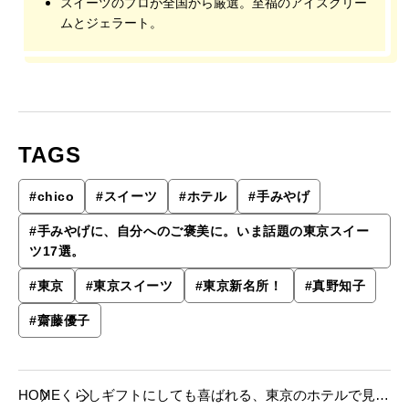
スイーツのプロが全国から厳選。至福のアイスクリー
ムとジェラート。
TAGS
#
chico
#
スイーツ
#
ホテル
#
手みやげ
#
手みやげに、自分へのご褒美に。いま話題の東京スイー
ツ17選。
#
東京
#
東京スイーツ
#
東京新名所！
#
真野知子
#
齋藤優子
HOME
くらし
ギフトにしても喜ばれる、東京のホテルで見つ