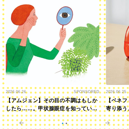
2026.06.26
SPONSORED
2026.06.25
【アムジェン】その目の不調はもしか
【ベネフ
したら……。甲状腺眼症を知っていま
寄り添う
すか？
きに