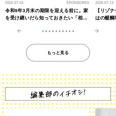
2026.07.24
SPONSORED
2026.07.13
令和9年3月末の期限を迎える前に。家
【リゾナ
を受け継いだら知っておきたい「相続
はの醍醐
登記の義務化」
アペロ
もっと見る