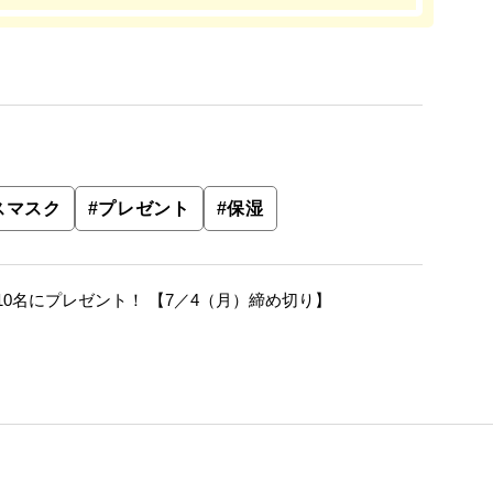
スマスク
#
プレゼント
#
保湿
0名にプレゼント！ 【7／4（月）締め切り】