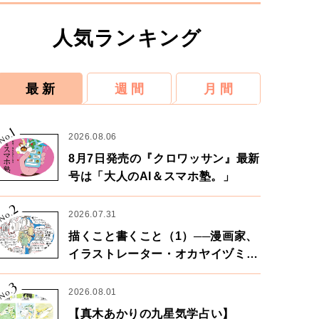
人気ランキング
最 新
週 間
月 間
1
No.
2026.08.06
8月7日発売の『クロワッサン』最新
号は「大人のAI＆スマホ塾。」
2
No.
2026.07.31
描くこと書くこと（1）──漫画家、
イラストレーター・オカヤイヅミさ
ん×漫画家・鶴谷香央理さん
3
No.
2026.08.01
【真木あかりの九星気学占い】