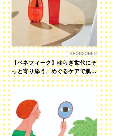
SPONSORED
【ベネフィーク】ゆらぎ世代にそ
っと寄り添う、めぐるケアで肌も
心も前向きに