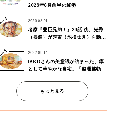
2026年8月前半の運勢
4
No.
2026.08.01
考察『豊臣兄弟！』29話 仇、光秀
（要潤）が秀吉（池松壮亮）を動か
す。天下に向けた兄弟の分岐点。
5
No.
2022.09.14
IKKOさんの美意識が詰まった、凛
として華やかな自宅。「整理整頓は
心のリズムが乱されないための作
業」。
もっと見る