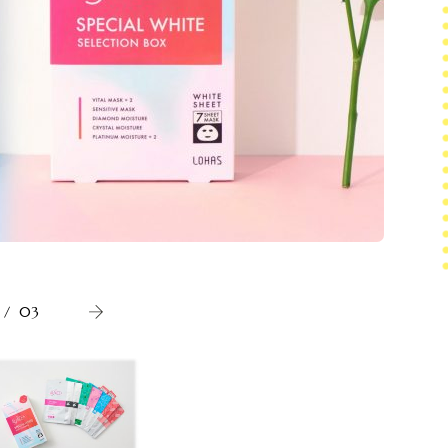
（写真左
ク×2枚の
/
03