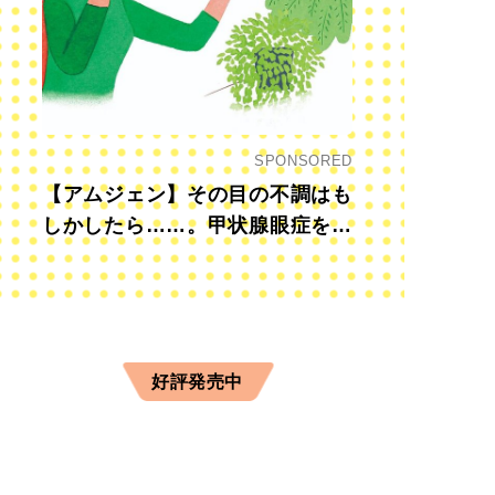
SPONSORED
【アムジェン】その目の不調はも
しかしたら……。甲状腺眼症を知
から）クリアリングマスク×2枚、トゥインクルブラック×2枚、ピ
っていますか？
計7枚
好評発売中