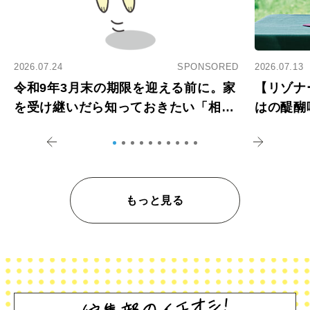
2026.07.24
SPONSORED
2026.07.13
令和9年3月末の期限を迎える前に。家
【リゾナ
を受け継いだら知っておきたい「相続
はの醍醐
登記の義務化」
アペロ
もっと見る