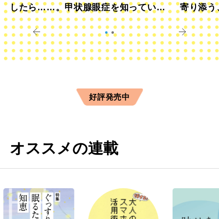
したら……。甲状腺眼症を知っていま
寄り添う
すか？
きに
好評発売中
オススメの連載