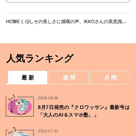
HOME
くらし
その美しさに感嘆の声、IKKOさんの美意識を
体現する冷蔵庫。
人気ランキング
最 新
週 間
月 間
1
No.
2026.08.06
8月7日発売の『クロワッサン』最新号は
「大人のAI＆スマホ塾。」
2
No.
2026.07.31