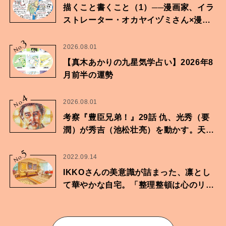
描くこと書くこと（1）──漫画家、イラ
ストレーター・オカヤイヅミさん×漫画
家・鶴谷香央理さん
3
No.
2026.08.01
【真木あかりの九星気学占い】2026年8
月前半の運勢
4
No.
2026.08.01
考察『豊臣兄弟！』29話 仇、光秀（要
潤）が秀吉（池松壮亮）を動かす。天下
に向けた兄弟の分岐点。
5
No.
2022.09.14
IKKOさんの美意識が詰まった、凛とし
て華やかな自宅。「整理整頓は心のリズ
ムが乱されないための作業」。