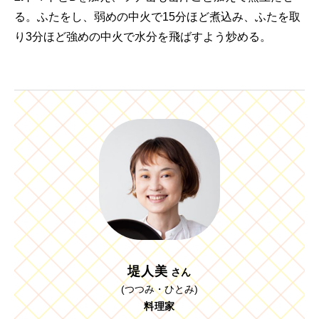
る。ふたをし、弱めの中火で15分ほど煮込み、ふたを取
り3分ほど強めの中火で水分を飛ばすよう炒める。
堤人美
さん
(つつみ・ひとみ)
料理家