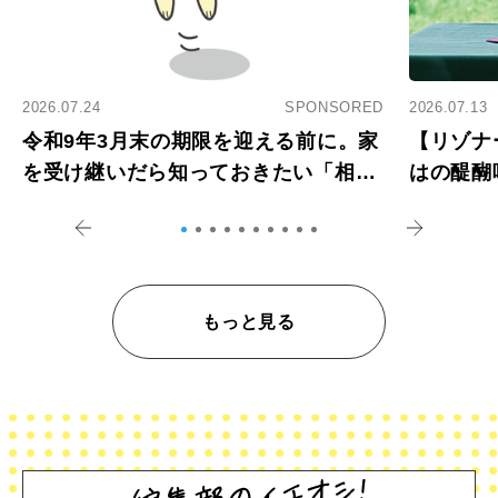
2026.07.24
SPONSORED
2026.07.13
令和9年3月末の期限を迎える前に。家
【リゾナ
を受け継いだら知っておきたい「相続
はの醍醐
登記の義務化」
アペロ
もっと見る