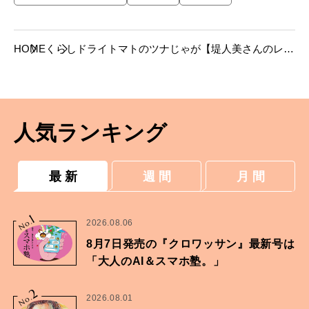
HOME
くらし
ドライトマトのツナじゃが【堤人美さんのレシ
ピ】
人気ランキング
最 新
週 間
月 間
1
No.
2026.08.06
8月7日発売の『クロワッサン』最新号は
「大人のAI＆スマホ塾。」
2
No.
2026.08.01