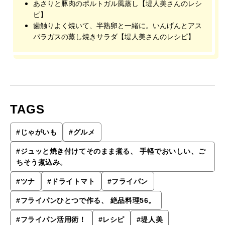
あさりと豚肉のポルトガル風蒸し【堤人美さんのレシ
ピ】
歯触りよく焼いて、半熟卵と一緒に。いんげんとアス
パラガスの蒸し焼きサラダ【堤人美さんのレシピ】
TAGS
#
じゃがいも
#
グルメ
#
ジュッと焼き付けてそのまま煮る、 手軽でおいしい、ご
ちそう煮込み。
#
ツナ
#
ドライトマト
#
フライパン
#
フライパンひとつで作る、 絶品料理56。
#
フライパン活用術！
#
レシピ
#
堤人美