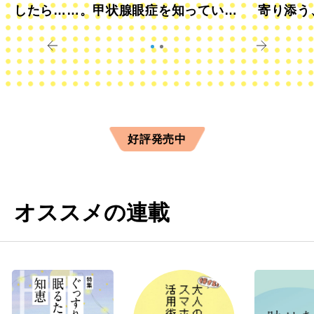
したら……。甲状腺眼症を知っていま
寄り添う
すか？
きに
好評発売中
オススメの連載