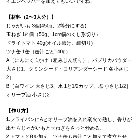
イエンペッパーを加えてもいいですね」
【材料（2〜3人分）】
じゃがいも 3個(450g、2等分にする)
玉ねぎ 1/4個（50g、1cm幅のくし形切り）
ドライトマト 40g(オイル漬け、細切り)
ツナ缶 1缶（缶汁ごと140g）
A［にんにく 1かけ（粗みじん切り）、パプリカパウダー
大さじ1、クミンシード・コリアンダーシード 各小さじ
2］
B［白ワイン 大さじ3、水 1と1/2カップ、塩 小さじ1/2］
オリーブ油 小さじ2
【作り方】
1.
フライパンにAとオリーブ油を入れ弱火で熱し、香りが
出たらじゃがいもと玉ねぎをさっと炒める。
2.
トマトとBを加え、ツナ缶も缶汁ごと加えて煮立たせ