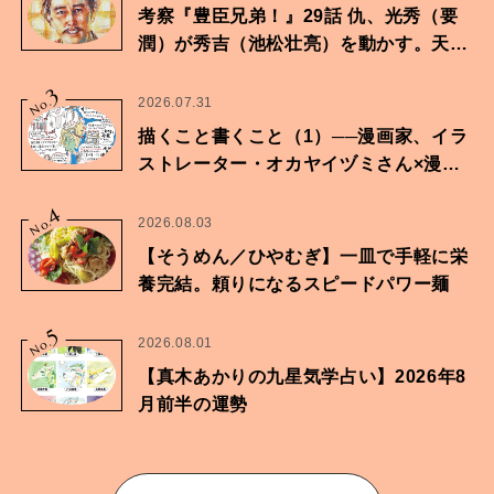
考察『豊臣兄弟！』29話 仇、光秀（要
潤）が秀吉（池松壮亮）を動かす。天下
に向けた兄弟の分岐点。
3
No.
2026.07.31
描くこと書くこと（1）──漫画家、イラ
ストレーター・オカヤイヅミさん×漫画
家・鶴谷香央理さん
4
No.
2026.08.03
【そうめん／ひやむぎ】一皿で手軽に栄
養完結。頼りになるスピードパワー麺
5
No.
2026.08.01
【真木あかりの九星気学占い】2026年8
月前半の運勢