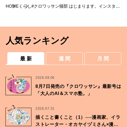
HOME
くらし
#クロワッサン猫部 はじまります。インスタと
ツイッターに猫の写真を投稿してください。
人気ランキング
最 新
週 間
月 間
1
No.
2026.08.06
8月7日発売の『クロワッサン』最新号は
「大人のAI＆スマホ塾。」
2
No.
2026.07.31
描くこと書くこと（1）──漫画家、イラ
ストレーター・オカヤイヅミさん×漫画