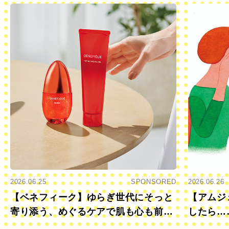
2026.06.25
SPONSORED
2026.06.26
【ベネフィーク】ゆらぎ世代にそっと
【アムジ
寄り添う、めぐるケアで肌も心も前向
したら…
きに
すか？