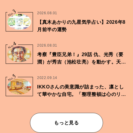
家・鶴谷香央理さん
3
No.
2026.08.01
【真木あかりの九星気学占い】2026年8
月前半の運勢
4
No.
2026.08.01
考察『豊臣兄弟！』29話 仇、光秀（要
潤）が秀吉（池松壮亮）を動かす。天下
に向けた兄弟の分岐点。
5
No.
2022.09.14
IKKOさんの美意識が詰まった、凛とし
て華やかな自宅。「整理整頓は心のリズ
ムが乱されないための作業」。
もっと見る